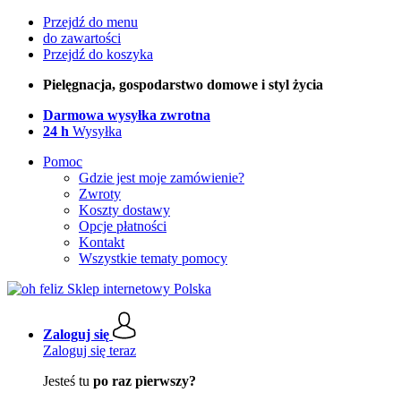
Przejdź do menu
do zawartości
Przejdź do koszyka
Pielęgnacja, gospodarstwo domowe i styl życia
Darmowa wysyłka zwrotna
24 h
Wysyłka
Pomoc
Gdzie jest moje zamówienie?
Zwroty
Koszty dostawy
Opcje płatności
Kontakt
Wszystkie tematy pomocy
Zaloguj się
Zaloguj się teraz
Jesteś tu
po raz pierwszy?