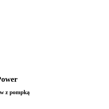
Power
ów z pompką