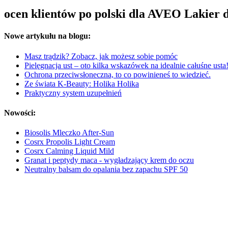
ocen klientów po polski dla AVEO Lakier 
Nowe artykułu na blogu:
Masz trądzik? Zobacz, jak możesz sobie pomóc
Pielęgnacja ust – oto kilka wskazówek na idealnie całuśne usta
Ochrona przeciwsłoneczna, to co powinieneś to wiedzieć.
Ze świata K-Beauty: Holika Holika
Praktyczny system uzupełnień
Nowości:
Biosolis Mleczko After-Sun
Cosrx Propolis Light Cream
Cosrx Calming Liquid Mild
Granat i peptydy maca - wygładzający krem do oczu
Neutralny balsam do opalania bez zapachu SPF 50