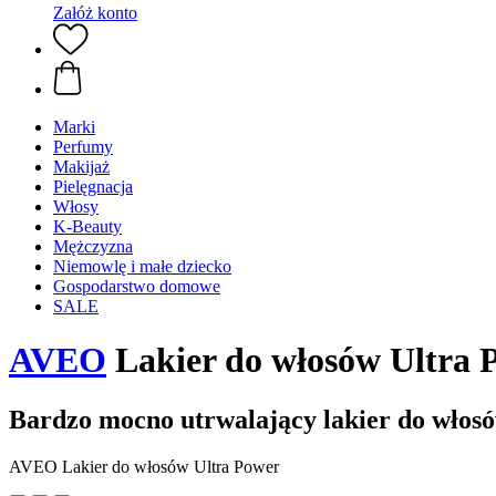
Załóż konto
Marki
Perfumy
Makijaż
Pielęgnacja
Włosy
K-Beauty
Mężczyzna
Niemowlę i małe dziecko
Gospodarstwo domowe
SALE
AVEO
Lakier do włosów Ultra 
Bardzo mocno utrwalający lakier do włos
AVEO Lakier do włosów Ultra Power