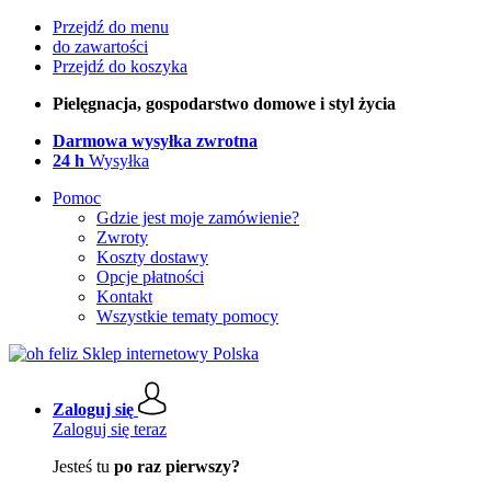
Przejdź do menu
do zawartości
Przejdź do koszyka
Pielęgnacja, gospodarstwo domowe i styl życia
Darmowa wysyłka zwrotna
24 h
Wysyłka
Pomoc
Gdzie jest moje zamówienie?
Zwroty
Koszty dostawy
Opcje płatności
Kontakt
Wszystkie tematy pomocy
Zaloguj się
Zaloguj się teraz
Jesteś tu
po raz pierwszy?