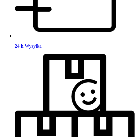
24 h
Wysyłka