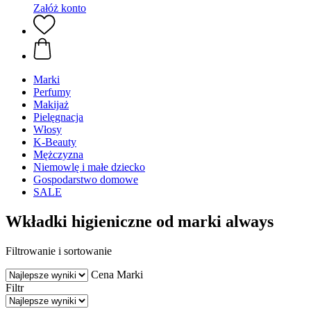
Załóż konto
Marki
Perfumy
Makijaż
Pielęgnacja
Włosy
K-Beauty
Mężczyzna
Niemowlę i małe dziecko
Gospodarstwo domowe
SALE
Wkładki higieniczne od marki always
Filtrowanie i sortowanie
Cena
Marki
Filtr