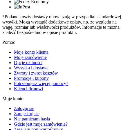
*Podane koszty dostawy obowiązują w przypadku standardowej
wysyłki. Mogą wystąpić dodatkowe opłaty, np. ze względu na
wagę, rozmiar lub właściwości produktów. Informacje te można
znaleźć bezpośrednio w opisie produktu.
Pomoc
Moje konto klienta
Moje zamówienie
Opcje płatności
Wysyłka i dostawa
Zwroty i zwrot kosztów
Promocje i kupony
Potrzebujesz więcej pomocy?
Klienci firmowi
Moje konto
Zaloguj się
Zarejestruj się
Nie pamiętam hasła
Gdzie jest moje zamówienie?
Zrealizuj bon wartościowy