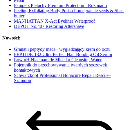
Persil
Pampers Pieluchy Premium Protection - Rozmiar 5
Peeling Exfoliating Body Polish Pomegranate seeds & Shea
butter
MANHATTAN X-Act Eyeliner Waterproof
DEPOT No.407 Restoring Aftershave
Nowości:
Granat i peptydy maca - wygładzający krem do oczu
PEPTIDE-132 Ultra Perfect Hair Bonding Oil Serum
Low pH Niacinamide Micellar Cleansing Water
Pojemnik do przechowywania twardych soczewek
kontaktowych
Schwarzkopf Professional Bonacure Repair Rescue+
Szampon