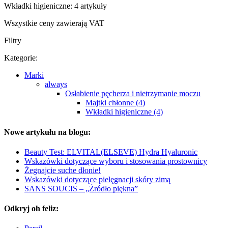
Wkładki higieniczne: 4 artykuły
Wszystkie ceny zawierają VAT
Filtry
Kategorie:
Marki
always
Osłabienie pęcherza i nietrzymanie moczu
Majtki chłonne (4)
Wkładki higieniczne (4)
Nowe artykułu na blogu:
Beauty Test: ELVITAL(ELSEVE) Hydra Hyaluronic
Wskazówki dotyczące wyboru i stosowania prostownicy
Żegnajcie suche dłonie!
Wskazówki dotyczące pielęgnacji skóry zimą
SANS SOUCIS – „Źródło piękna”
Odkryj oh feliz: