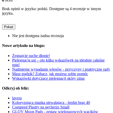
6
ocen
Brak opinii w języku: polski. Dostępne są 4 recenzje w innym
języku.
Pokaż
Nie jest dostępna żadna recenzja
Nowe artykułu na blogu:
Żegnajcie suche dłonie!
Pielęgnacja ust – oto kilka wskazówek na idealnie całuśne
usta!
Nadmierne wypadanie włosów - przyczyny i praktyczne rady
Masz trądzik? Zobacz, jak możesz sobie pomóc
Wskazówki dotyczące pielęgnacji skóry zimą
Odkryj oh feliz:
lavera
Koloryzująca pianka utrwalająca - średni brąz 40
Compeed Plastry na pęcherze Small
GLOV Moon Pads - zestaw wielorazowych wacików