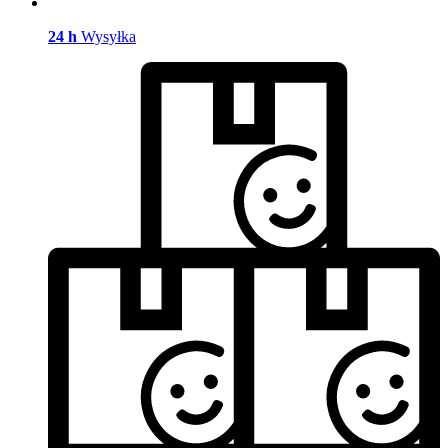
24 h
Wysyłka