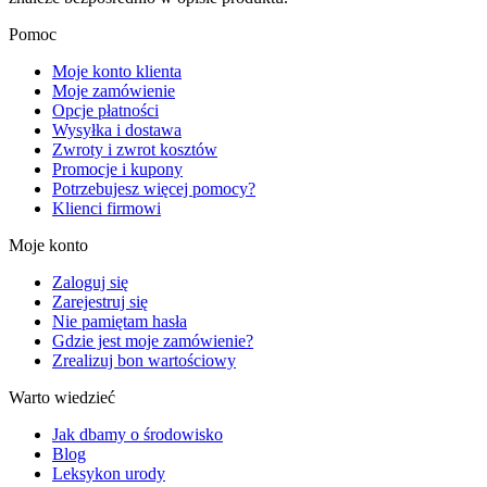
Pomoc
Moje konto klienta
Moje zamówienie
Opcje płatności
Wysyłka i dostawa
Zwroty i zwrot kosztów
Promocje i kupony
Potrzebujesz więcej pomocy?
Klienci firmowi
Moje konto
Zaloguj się
Zarejestruj się
Nie pamiętam hasła
Gdzie jest moje zamówienie?
Zrealizuj bon wartościowy
Warto wiedzieć
Jak dbamy o środowisko
Blog
Leksykon urody