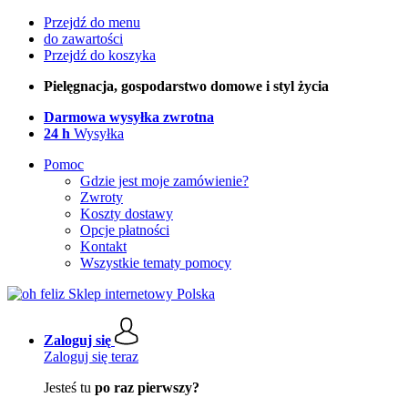
Przejdź do menu
do zawartości
Przejdź do koszyka
Pielęgnacja, gospodarstwo domowe i styl życia
Darmowa wysyłka zwrotna
24 h
Wysyłka
Pomoc
Gdzie jest moje zamówienie?
Zwroty
Koszty dostawy
Opcje płatności
Kontakt
Wszystkie tematy pomocy
Zaloguj się
Zaloguj się teraz
Jesteś tu
po raz pierwszy?