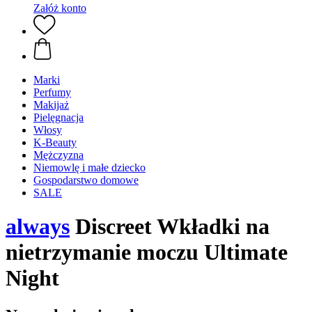
Załóż konto
Marki
Perfumy
Makijaż
Pielęgnacja
Włosy
K-Beauty
Mężczyzna
Niemowlę i małe dziecko
Gospodarstwo domowe
SALE
always
Discreet Wkładki na
nietrzymanie moczu Ultimate
Night