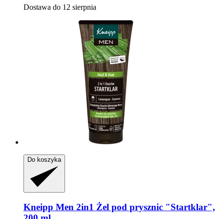
Dostawa do 12 sierpnia
Do koszyka
Kneipp
Men 2in1 Żel pod prysznic "Startklar",
200 ml