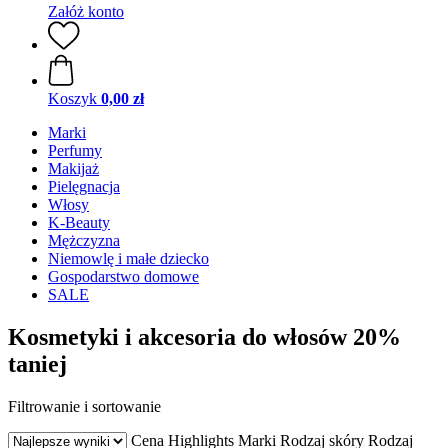
Załóż konto
Koszyk
0,00 zł
Marki
Perfumy
Makijaż
Pielęgnacja
Włosy
K-Beauty
Mężczyzna
Niemowlę i małe dziecko
Gospodarstwo domowe
SALE
Kosmetyki i akcesoria do włosów 20%
taniej
Filtrowanie i sortowanie
Cena
Highlights
Marki
Rodzaj skóry
Rodzaj