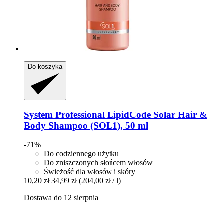
Do koszyka
System Professional LipidCode
Solar Hair &
Body Shampoo (SOL1), 50 ml
-71%
Do codziennego użytku
Do zniszczonych słońcem włosów
Świeżość dla włosów i skóry
10,20 zł
34,99 zł
(204,00 zł / l)
Dostawa do 12 sierpnia