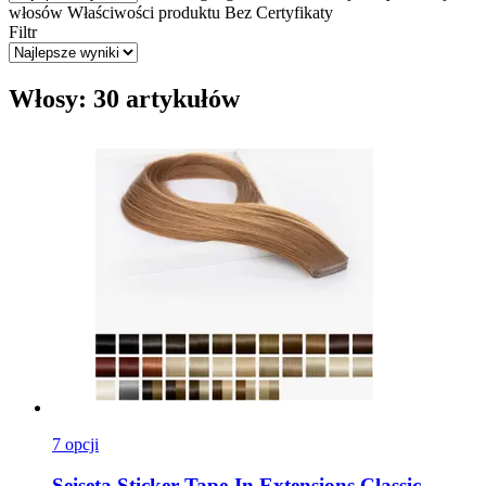
włosów
Właściwości produktu
Bez
Certyfikaty
Filtr
Włosy: 30 artykułów
7 opcji
Seiseta
Sticker Tape-​In Extensions Classic