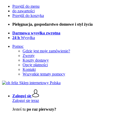
Przejdź do menu
do zawartości
Przejdź do koszyka
Pielęgnacja, gospodarstwo domowe i styl życia
Darmowa wysyłka zwrotna
24 h
Wysyłka
Pomoc
Gdzie jest moje zamówienie?
Zwroty
Koszty dostawy
Opcje płatności
Kontakt
Wszystkie tematy pomocy
Zaloguj się
Zaloguj się teraz
Jesteś tu
po raz pierwszy?