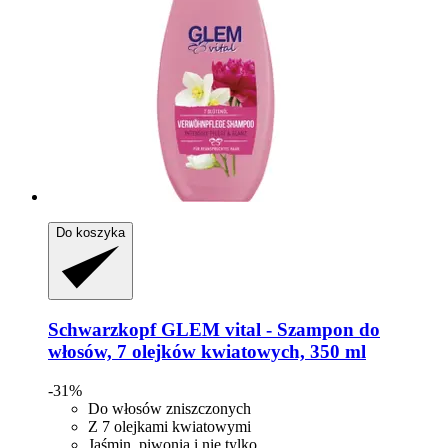
Do koszyka
Schwarzkopf
GLEM vital -​ Szampon do
włosów, 7 olejków kwiatowych, 350 ml
-31%
Do włosów zniszczonych
Z 7 olejkami kwiatowymi
Jaśmin, piwonia i nie tylko