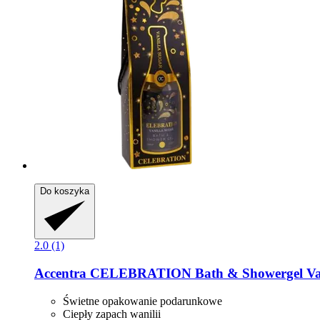
Do koszyka
2.0 (1)
Accentra
CELEBRATION Bath & Showergel Vani
Świetne opakowanie podarunkowe
Ciepły zapach wanilii