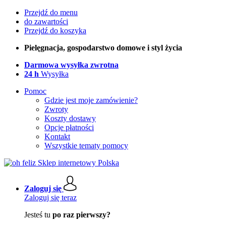
Przejdź do menu
do zawartości
Przejdź do koszyka
Pielęgnacja, gospodarstwo domowe i styl życia
Darmowa wysyłka zwrotna
24 h
Wysyłka
Pomoc
Gdzie jest moje zamówienie?
Zwroty
Koszty dostawy
Opcje płatności
Kontakt
Wszystkie tematy pomocy
Zaloguj się
Zaloguj się teraz
Jesteś tu
po raz pierwszy?