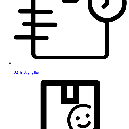
24 h
Wysyłka