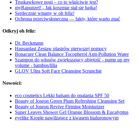
Truskawkowe nogi – co to właściwie jest?
myRapunzel! - Jak koszmar stał się bajką!
Serdecznie witamy w oh feliz!
Ochrona przeciwsłoneczna — fakty, które warto znać
Odkryj oh feliz:
Dr. Beckmann
Hansaplast Zestaw plastrów pierwszej pomocy
Bonacure Clean Balance Tocopherol Anti-Pollution Water
Szampon do włosów zwiększający objętość - pump up my
volume - bambus/lilia
GLOV Ultra Soft Face Cleansing Scrunchie
Nowości:
eco cosmetics Lekki balsam do opalania SPF 50
Beauty of Joseon Green Plum Refreshing Cleansing Set
Beauty of Joseon Revive Firming Moisturizer
Super Leaves Shower Gel Orange Blossom & Eucalyptus
eyelike Krople nawilżające z kwasem hialuronowym