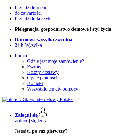
Przejdź do menu
do zawartości
Przejdź do koszyka
Pielęgnacja, gospodarstwo domowe i styl życia
Darmowa wysyłka zwrotna
24 h
Wysyłka
Pomoc
Gdzie jest moje zamówienie?
Zwroty
Koszty dostawy
Opcje płatności
Kontakt
Wszystkie tematy pomocy
Zaloguj się
Zaloguj się teraz
Jesteś tu
po raz pierwszy?