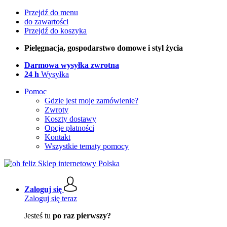
Przejdź do menu
do zawartości
Przejdź do koszyka
Pielęgnacja, gospodarstwo domowe i styl życia
Darmowa wysyłka zwrotna
24 h
Wysyłka
Pomoc
Gdzie jest moje zamówienie?
Zwroty
Koszty dostawy
Opcje płatności
Kontakt
Wszystkie tematy pomocy
Zaloguj się
Zaloguj się teraz
Jesteś tu
po raz pierwszy?