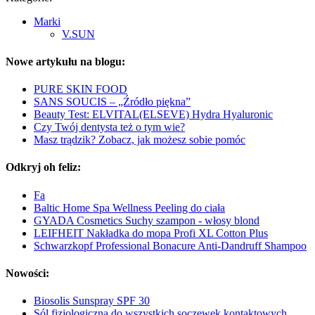
Marki
V.SUN
Nowe artykułu na blogu:
PURE SKIN FOOD
SANS SOUCIS – „Źródło piękna”
Beauty Test: ELVITAL(ELSEVE) Hydra Hyaluronic
Czy Twój dentysta też o tym wie?
Masz trądzik? Zobacz, jak możesz sobie pomóc
Odkryj oh feliz:
Fa
Baltic Home Spa Wellness Peeling do ciała
GYADA Cosmetics Suchy szampon - włosy blond
LEIFHEIT Nakładka do mopa Profi XL Cotton Plus
Schwarzkopf Professional Bonacure Anti-Dandruff Shampoo
Nowości:
Biosolis Sunspray SPF 30
Sól fizjologiczna do wszystkich soczewek kontaktowych