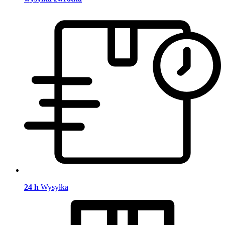
24 h
Wysyłka