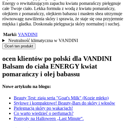
Energy o rewitalizującym zapachu kwiatu pomarańczy pielęgnuje
całe Twoje ciało. Lekka formuła z wodą z kwiatu pomarańczy,
olejkiem z pomarańczy, olejkiem babassu i masłem shea utrzymuje
równowagę nawilżenia skóry i sprawia, że staje się ona przyjemnie
miękka i gładka. Doskonała pielęgnacja skóry normalnej i suchej.
Marki:
VANDINI
Neutralność klimatyczna w VANDINI
Oceń ten produkt
ocen klientów po polski dla VANDINI
Balsam do ciała ENERGY kwiat
pomarańczy i olej babassu
Nowe artykułu na blogu:
Beauty Test: ziaja seria "Goat's Milk" (Kozie mleko)
Stylowe i kompaktowe! Beauty-Bars do skóry i włosów
Pielęgnacja skóry po wakacjach!
Co warto wiedzieć o perfumach?
Pomysły na Halloween „Last Minute“.