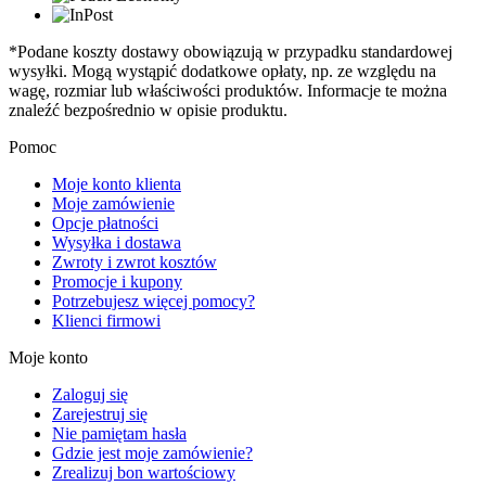
*Podane koszty dostawy obowiązują w przypadku standardowej
wysyłki. Mogą wystąpić dodatkowe opłaty, np. ze względu na
wagę, rozmiar lub właściwości produktów. Informacje te można
znaleźć bezpośrednio w opisie produktu.
Pomoc
Moje konto klienta
Moje zamówienie
Opcje płatności
Wysyłka i dostawa
Zwroty i zwrot kosztów
Promocje i kupony
Potrzebujesz więcej pomocy?
Klienci firmowi
Moje konto
Zaloguj się
Zarejestruj się
Nie pamiętam hasła
Gdzie jest moje zamówienie?
Zrealizuj bon wartościowy