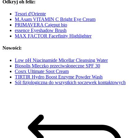
Odkryj oh feliz:
Tesori d'Oriente
M.Asam VITAMIN C Bright Eye Cream
PRIMAVERA Cajeput bio
essence Eyeshadow Brush
MAX FACTOR Facefinity Highlighter
Nowości:
Low pH Niacinamide Micellar Cleansing Water
Biosolis Mleczko przeciwsłoneczne SPF 30
Cosrx Ultimate Spot Cream
TIRTIR Hydro Boost Enzyme Powder Wash
Sól fizjologiczna do wszystkich soczewek kontaktowych