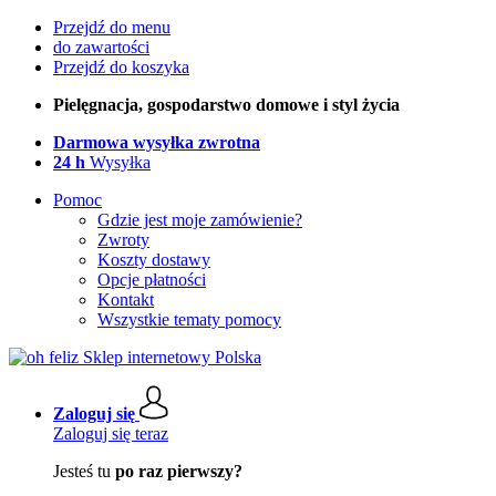
Przejdź do menu
do zawartości
Przejdź do koszyka
Pielęgnacja, gospodarstwo domowe i styl życia
Darmowa wysyłka zwrotna
24 h
Wysyłka
Pomoc
Gdzie jest moje zamówienie?
Zwroty
Koszty dostawy
Opcje płatności
Kontakt
Wszystkie tematy pomocy
Zaloguj się
Zaloguj się teraz
Jesteś tu
po raz pierwszy?