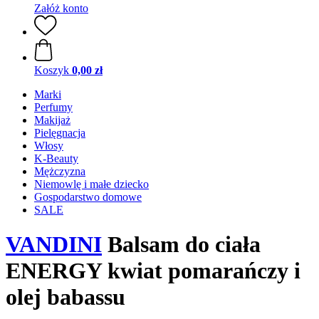
Załóż konto
Koszyk
0,00 zł
Marki
Perfumy
Makijaż
Pielęgnacja
Włosy
K-Beauty
Mężczyzna
Niemowlę i małe dziecko
Gospodarstwo domowe
SALE
VANDINI
Balsam do ciała
ENERGY kwiat pomarańczy i
olej babassu