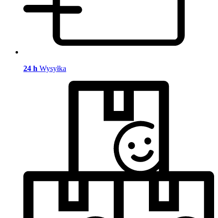
24 h
Wysyłka