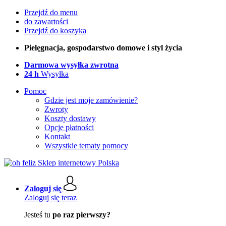
Przejdź do menu
do zawartości
Przejdź do koszyka
Pielęgnacja, gospodarstwo domowe i styl życia
Darmowa wysyłka zwrotna
24 h
Wysyłka
Pomoc
Gdzie jest moje zamówienie?
Zwroty
Koszty dostawy
Opcje płatności
Kontakt
Wszystkie tematy pomocy
Zaloguj się
Zaloguj się teraz
Jesteś tu
po raz pierwszy?