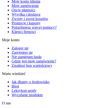
Moje konto klienta
Moje zamówienie
Opcje płatności
Wysyłka i dostawa
Zwroty i zwrot kosztów
Promocje i kupony
Potrzebujesz więcej pomocy?
Klienci firmowi
Moje konto
Zaloguj się
Zarejestruj się
Nie pamiętam hasła
Gdzie jest moje zamówienie?
Zrealizuj bon wartościowy
Warto wiedzieć
Jak dbamy o środowisko
Blog
Leksykon urody
Wycofanie produktu
O nas