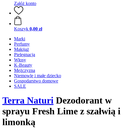
Załóż konto
Koszyk
0,00 zł
Marki
Perfumy
Makijaż
Pielęgnacja
Włosy
K-Beauty
Mężczyzna
Niemowlę i małe dziecko
Gospodarstwo domowe
SALE
Terra Naturi
Dezodorant w
sprayu Fresh Lime z szałwią i
limonką