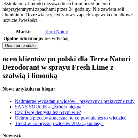
ekstraktem z limonki niezawodnie chroni przed potem i
nieprzyjemnymi zapachami przez 24 godziny. Nie zawiera soli
aluminium. Orzeźwiający, cytrynowy zapach zapewnia dodatkowe
uczucie świeżości.
Marki:
Terra Naturi
Ogólne informacje:
nie wdychaj
Oceń ten produkt
ocen klientów po polski dla Terra Naturi
Dezodorant w sprayu Fresh Lime z
szałwią i limonką
Nowe artykułu na blogu:
Nadmierne wypadanie włosów - przyczyny i praktyczne rady
SANS SOUCIS – „Źródło piękna”
Czy Twój dentysta też o tym wie?
Ochrona przeciwsłoneczna, to co powinieneś to wiedzieć.
Trend w koloryzacji włosów 2022: „Fantasy”
Nowości: