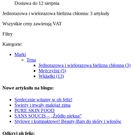
Dostawa do 12 sierpnia
Jednorazowa i wielorazowa bielizna chłonna: 3 artykuły
Wszystkie ceny zawierają VAT
Filtry
Kategorie:
Marki
Tena
Jednorazowa i wielorazowa bielizna chłonna (3)
Mężczyźni (5)
Wkładki (13)
Nowe artykułu na blogu:
Serdecznie witamy w oh feliz!
Świeży i trwały makijaż zimą
PURE SKIN FOOD
SANS SOUCIS – „Źródło piękna”
Stylowe i kompaktowe! Beauty-Bars do skóry i włosów
Odkryj oh feliz: