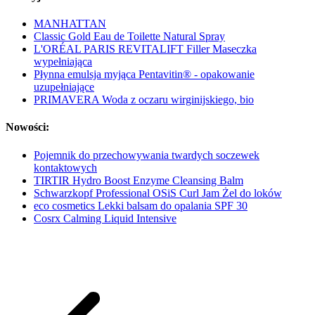
MANHATTAN
Classic Gold Eau de Toilette Natural Spray
L'ORÉAL PARIS REVITALIFT Filler Maseczka
wypełniająca
Płynna emulsja myjąca Pentavitin® - opakowanie
uzupełniające
PRIMAVERA Woda z oczaru wirginijskiego, bio
Nowości:
Pojemnik do przechowywania twardych soczewek
kontaktowych
TIRTIR Hydro Boost Enzyme Cleansing Balm
Schwarzkopf Professional OSiS Curl Jam Żel do loków
eco cosmetics Lekki balsam do opalania SPF 30
Cosrx Calming Liquid Intensive