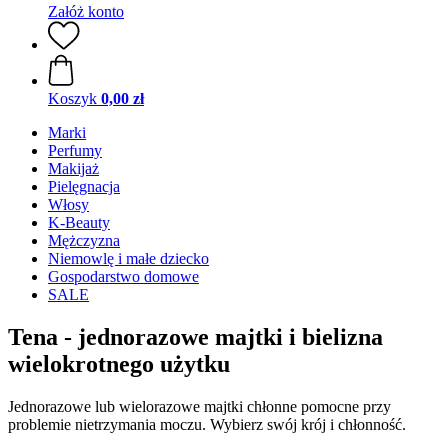
Załóż konto
Koszyk
0,00 zł
Marki
Perfumy
Makijaż
Pielęgnacja
Włosy
K-Beauty
Mężczyzna
Niemowlę i małe dziecko
Gospodarstwo domowe
SALE
Tena - jednorazowe majtki i bielizna
wielokrotnego użytku
Jednorazowe lub wielorazowe majtki chłonne pomocne przy
problemie nietrzymania moczu. Wybierz swój krój i chłonność.