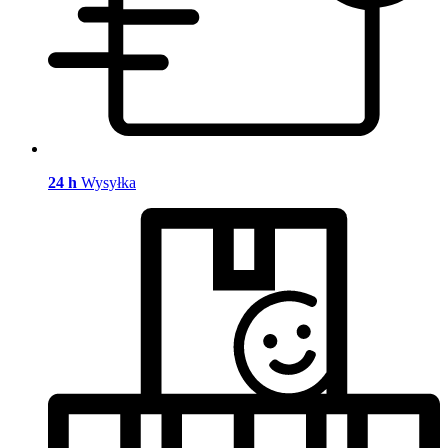
24 h
Wysyłka