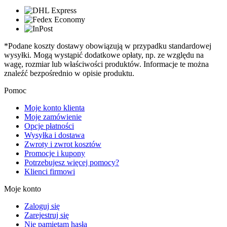
*Podane koszty dostawy obowiązują w przypadku standardowej
wysyłki. Mogą wystąpić dodatkowe opłaty, np. ze względu na
wagę, rozmiar lub właściwości produktów. Informacje te można
znaleźć bezpośrednio w opisie produktu.
Pomoc
Moje konto klienta
Moje zamówienie
Opcje płatności
Wysyłka i dostawa
Zwroty i zwrot kosztów
Promocje i kupony
Potrzebujesz więcej pomocy?
Klienci firmowi
Moje konto
Zaloguj się
Zarejestruj się
Nie pamiętam hasła