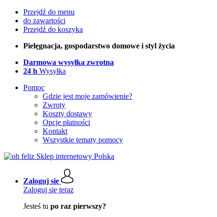
Przejdź do menu
do zawartości
Przejdź do koszyka
Pielęgnacja, gospodarstwo domowe i styl życia
Darmowa wysyłka zwrotna
24 h
Wysyłka
Pomoc
Gdzie jest moje zamówienie?
Zwroty
Koszty dostawy
Opcje płatności
Kontakt
Wszystkie tematy pomocy
Zaloguj się
Zaloguj się teraz
Jesteś tu
po raz pierwszy?