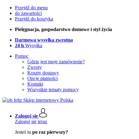
Przejdź do menu
do zawartości
Przejdź do koszyka
Pielęgnacja, gospodarstwo domowe i styl życia
Darmowa wysyłka zwrotna
24 h
Wysyłka
Pomoc
Gdzie jest moje zamówienie?
Zwroty
Koszty dostawy
Opcje płatności
Kontakt
Wszystkie tematy pomocy
Zaloguj się
Zaloguj się teraz
Jesteś tu
po raz pierwszy?