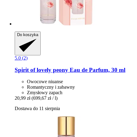
Do koszyka
5.0 (2)
Spirit
of lovely peony Eau de Parfum, 30 ml
Owocowe niuanse
Romantyczny i zabawny
Zmysłowy zapach
20,99 zł
(699,67 zł / l)
Dostawa do 11 sierpnia