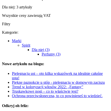
Dla niej: 3 artykuły
Wszystkie ceny zawierają VAT
Filtry
Kategorie:
Marki
Spirit
Dla niej (3)
Perfumy (3)
Nowe artykułu na blogu:
Pielęgnacja ust – oto kilka wskazówek na idealnie całuśne
usta!
Piękne paznokcie u stóp - pielęgnacja w domowym zaciszu
Trend w koloryzacji włosów 2022: „Fantasy”
Truskawkowe nogi – co to właściwie jest?
Ochrona przeciwsłoneczna, to co powinieneś to wiedzieć.
Odkryj oh feliz: