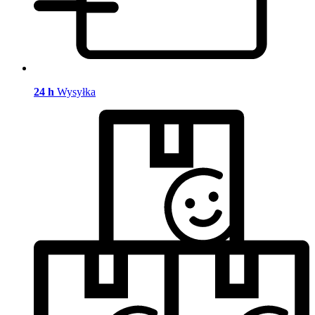
24 h
Wysyłka