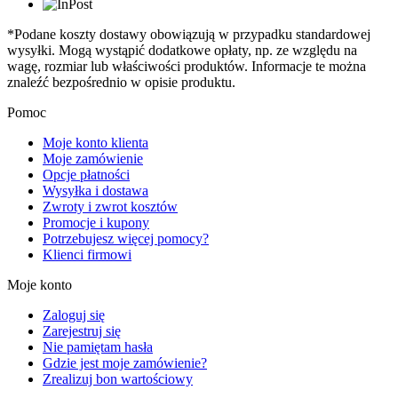
*Podane koszty dostawy obowiązują w przypadku standardowej
wysyłki. Mogą wystąpić dodatkowe opłaty, np. ze względu na
wagę, rozmiar lub właściwości produktów. Informacje te można
znaleźć bezpośrednio w opisie produktu.
Pomoc
Moje konto klienta
Moje zamówienie
Opcje płatności
Wysyłka i dostawa
Zwroty i zwrot kosztów
Promocje i kupony
Potrzebujesz więcej pomocy?
Klienci firmowi
Moje konto
Zaloguj się
Zarejestruj się
Nie pamiętam hasła
Gdzie jest moje zamówienie?
Zrealizuj bon wartościowy