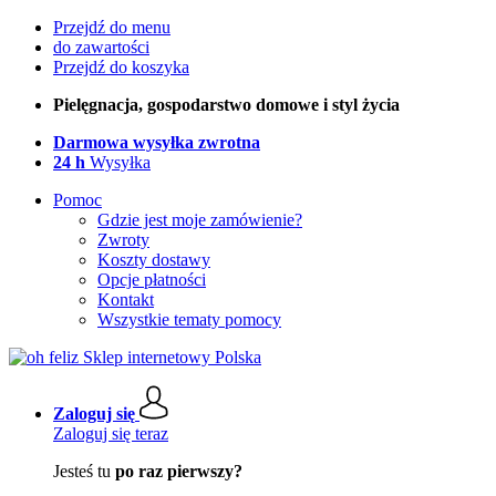
Przejdź do menu
do zawartości
Przejdź do koszyka
Pielęgnacja, gospodarstwo domowe i styl życia
Darmowa wysyłka zwrotna
24 h
Wysyłka
Pomoc
Gdzie jest moje zamówienie?
Zwroty
Koszty dostawy
Opcje płatności
Kontakt
Wszystkie tematy pomocy
Zaloguj się
Zaloguj się teraz
Jesteś tu
po raz pierwszy?