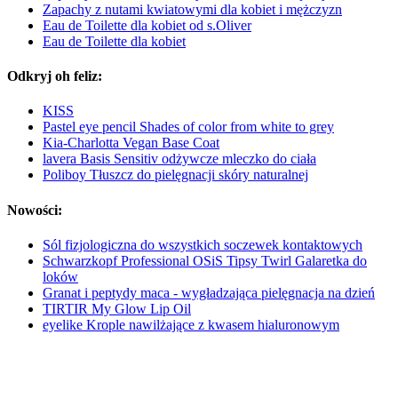
Zapachy z nutami kwiatowymi dla kobiet i mężczyzn
Eau de Toilette dla kobiet od s.Oliver
Eau de Toilette dla kobiet
Odkryj oh feliz:
KISS
Pastel eye pencil Shades of color from white to grey
Kia-Charlotta Vegan Base Coat
lavera Basis Sensitiv odżywcze mleczko do ciała
Poliboy Tłuszcz do pielęgnacji skóry naturalnej
Nowości:
Sól fizjologiczna do wszystkich soczewek kontaktowych
Schwarzkopf Professional OSiS Tipsy Twirl Galaretka do
loków
Granat i peptydy maca - wygładzająca pielęgnacja na dzień
TIRTIR My Glow Lip Oil
eyelike Krople nawilżające z kwasem hialuronowym