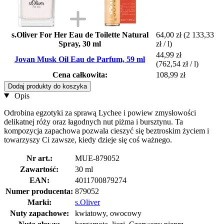
s.Oliver For Her Eau de Toilette Natural
64,00 zł
(2 133,33
Spray, 30 ml
zł / l)
44,99 zł
Jovan Musk Oil Eau de Parfum, 59 ml
(762,54 zł / l)
Cena całkowita:
108,99 zł
Dodaj produkty do koszyka
Opis
Odrobina egzotyki za sprawą Lychee i powiew zmysłowości
delikatnej róży oraz łagodnych nut piżma i bursztynu. Ta
kompozycja zapachowa pozwala cieszyć się beztroskim życiem i
towarzyszy Ci zawsze, kiedy dzieje się coś ważnego.
Nr art.:
MUE-879052
Zawartość:
30 ml
EAN:
4011700879274
Numer producenta:
879052
Marki:
s.Oliver
Nuty zapachowe:
kwiatowy, owocowy