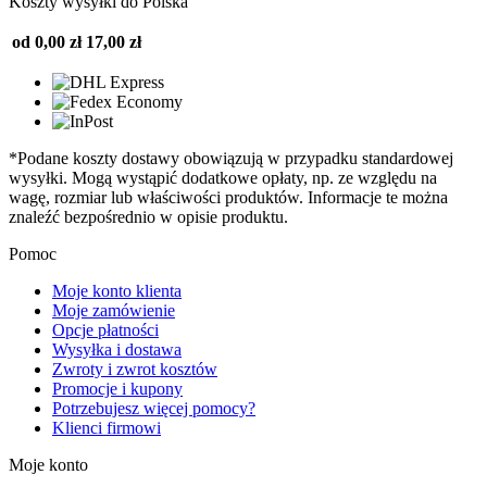
Koszty wysyłki do Polska
od 0,00 zł
17,00 zł
*Podane koszty dostawy obowiązują w przypadku standardowej
wysyłki. Mogą wystąpić dodatkowe opłaty, np. ze względu na
wagę, rozmiar lub właściwości produktów. Informacje te można
znaleźć bezpośrednio w opisie produktu.
Pomoc
Moje konto klienta
Moje zamówienie
Opcje płatności
Wysyłka i dostawa
Zwroty i zwrot kosztów
Promocje i kupony
Potrzebujesz więcej pomocy?
Klienci firmowi
Moje konto