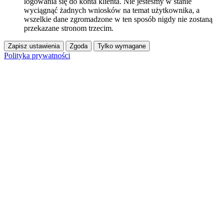
logowania się do konta klienta. Nie jesteśmy w stanie
wyciągnąć żadnych wniosków na temat użytkownika, a
wszelkie dane zgromadzone w ten sposób nigdy nie zostaną
przekazane stronom trzecim.
Zapisz ustawienia
Zgoda
Tylko wymagane
Polityka prywatności