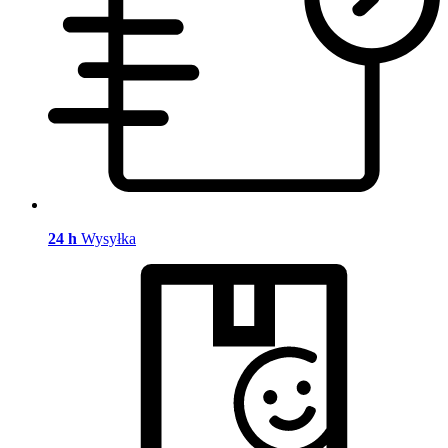
24 h
Wysyłka