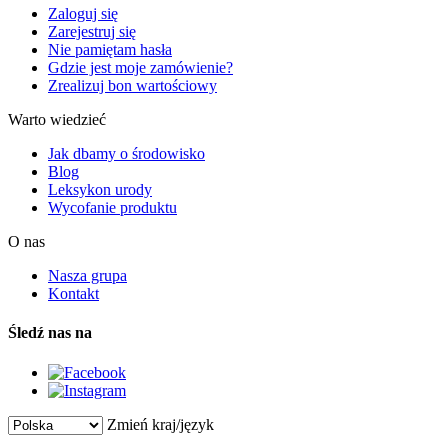
Zaloguj się
Zarejestruj się
Nie pamiętam hasła
Gdzie jest moje zamówienie?
Zrealizuj bon wartościowy
Warto wiedzieć
Jak dbamy o środowisko
Blog
Leksykon urody
Wycofanie produktu
O nas
Nasza grupa
Kontakt
Śledź nas na
Zmień kraj/język