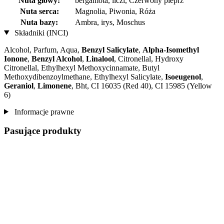
Nuta głowy:
bergamota, liczi, Czerwony pieprz
Nuta serca:
Magnolia, Piwonia, Róża
Nuta bazy:
Ambra, irys, Moschus
Składniki (INCI)
Alcohol, Parfum, Aqua,
Benzyl Salicylate
,
Alpha-Isomethyl
Ionone
,
Benzyl Alcohol
,
Linalool
, Citronellal, Hydroxy
Citronellal, Ethylhexyl Methoxycinnamate, Butyl
Methoxydibenzoylmethane, Ethylhexyl Salicylate,
Isoeugenol
,
Geraniol
,
Limonene
, Bht, CI 16035 (Red 40), CI 15985 (Yellow
6)
Informacje prawne
Pasujące produkty