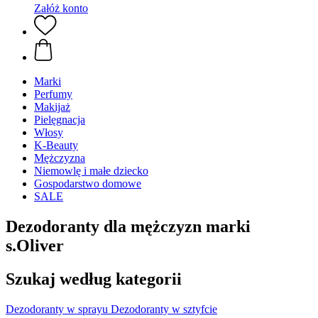
Załóż konto
Marki
Perfumy
Makijaż
Pielęgnacja
Włosy
K-Beauty
Mężczyzna
Niemowlę i małe dziecko
Gospodarstwo domowe
SALE
Dezodoranty dla mężczyzn marki
s.Oliver
Szukaj według kategorii
Dezodoranty w sprayu
Dezodoranty w sztyfcie