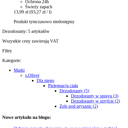
Ochrona 24h
Świeży zapach
13,99 zł
(93,27 zł / l)
Produkt tymczasowo niedostępny
Dezodoranty: 5 artykułów
Wszystkie ceny zawierają VAT
Filtry
Kategorie:
Marki
s.Oliver
Dla niego
Pielęgnacja ciała
Dezodoranty (5)
Dezodoranty w sprayu (3)
Dezodoranty w sztyfcie (2)
Żele pod prysznic (2)
Nowe artykułu na blogu: