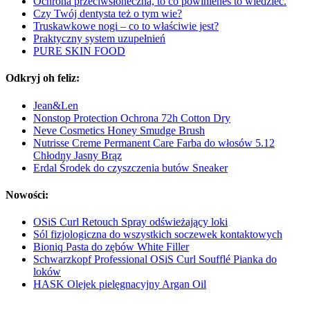
Ochrona przeciwsłoneczna, to co powinieneś to wiedzieć.
Czy Twój dentysta też o tym wie?
Truskawkowe nogi – co to właściwie jest?
Praktyczny system uzupełnień
PURE SKIN FOOD
Odkryj oh feliz:
Jean&Len
Nonstop Protection Ochrona 72h Cotton Dry
Neve Cosmetics Honey Smudge Brush
Nutrisse Creme Permanent Care Farba do włosów 5.12
Chłodny Jasny Brąz
Erdal Środek do czyszczenia butów Sneaker
Nowości:
OSiS Curl Retouch Spray odświeżający loki
Sól fizjologiczna do wszystkich soczewek kontaktowych
Bioniq Pasta do zębów White Filler
Schwarzkopf Professional OSiS Curl Soufflé Pianka do
loków
HASK Olejek pielęgnacyjny Argan Oil