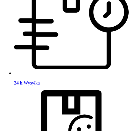
24 h
Wysyłka