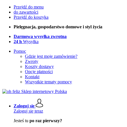
Przejdź do menu
do zawartości
Przejdź do koszyka
Pielęgnacja, gospodarstwo domowe i styl życia
Darmowa wysyłka zwrotna
24 h
Wysyłka
Pomoc
Gdzie jest moje zamówienie?
Zwroty
Koszty dostawy
Opcje płatności
Kontakt
Wszystkie tematy pomocy
Zaloguj się
Zaloguj się teraz
Jesteś tu
po raz pierwszy?