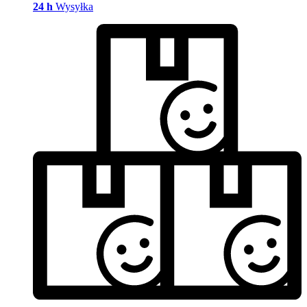
24 h
Wysyłka