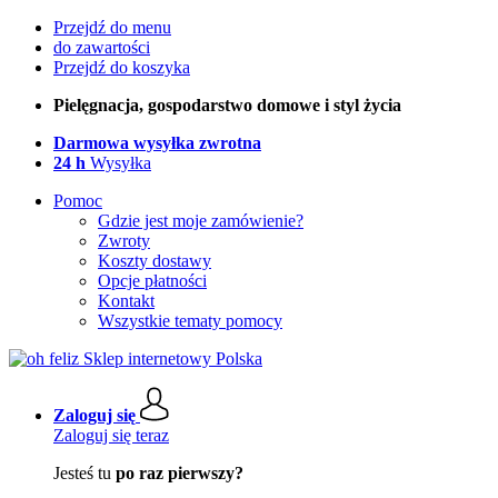
Przejdź do menu
do zawartości
Przejdź do koszyka
Pielęgnacja, gospodarstwo domowe i styl życia
Darmowa wysyłka zwrotna
24 h
Wysyłka
Pomoc
Gdzie jest moje zamówienie?
Zwroty
Koszty dostawy
Opcje płatności
Kontakt
Wszystkie tematy pomocy
Zaloguj się
Zaloguj się teraz
Jesteś tu
po raz pierwszy?