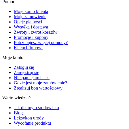
Pomoc
Moje konto klienta
Moje zamówienie
Opcje płatności
Wysyłka i dostawa
Zwroty i zwrot kosztów
Promocje i kupony
Potrzebujesz więcej pomocy?
Klienci firmowi
Moje konto
Zaloguj się
Zarejestruj się
Nie pamiętam hasła
Gdzie jest moje zamówienie?
Zrealizuj bon wartościowy
Warto wiedzieć
Jak dbamy o środowisko
Blog
Leksykon urody
Wycofanie produktu