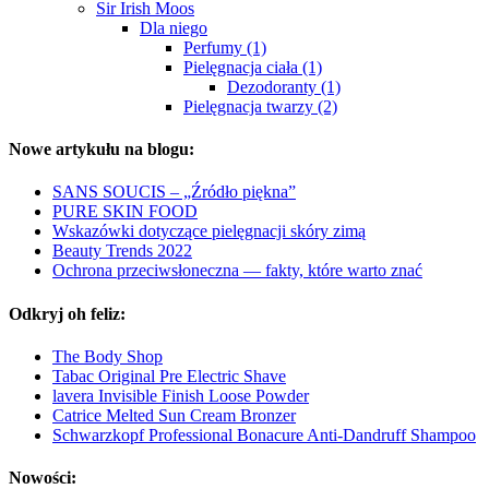
Sir Irish Moos
Dla niego
Perfumy (1)
Pielęgnacja ciała (1)
Dezodoranty (1)
Pielęgnacja twarzy (2)
Nowe artykułu na blogu:
SANS SOUCIS – „Źródło piękna”
PURE SKIN FOOD
Wskazówki dotyczące pielęgnacji skóry zimą
Beauty Trends 2022
Ochrona przeciwsłoneczna — fakty, które warto znać
Odkryj oh feliz:
The Body Shop
Tabac Original Pre Electric Shave
lavera Invisible Finish Loose Powder
Catrice Melted Sun Cream Bronzer
Schwarzkopf Professional Bonacure Anti-Dandruff Shampoo
Nowości: