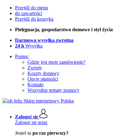
Przejdź do menu
do zawartości
Przejdź do koszyka
Pielęgnacja, gospodarstwo domowe i styl życia
Darmowa wysyłka zwrotna
24 h
Wysyłka
Pomoc
Gdzie jest moje zamówienie?
Zwroty
Koszty dostawy
Opcje płatności
Kontakt
Wszystkie tematy pomocy
Zaloguj się
Zaloguj się teraz
Jesteś tu
po raz pierwszy?