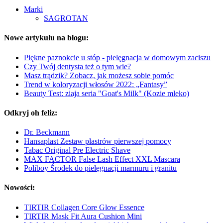
Marki
SAGROTAN
Nowe artykułu na blogu:
Piękne paznokcie u stóp - pielęgnacja w domowym zaciszu
Czy Twój dentysta też o tym wie?
Masz trądzik? Zobacz, jak możesz sobie pomóc
Trend w koloryzacji włosów 2022: „Fantasy”
Beauty Test: ziaja seria "Goat's Milk" (Kozie mleko)
Odkryj oh feliz:
Dr. Beckmann
Hansaplast Zestaw plastrów pierwszej pomocy
Tabac Original Pre Electric Shave
MAX FACTOR False Lash Effect XXL Mascara
Poliboy Środek do pielęgnacji marmuru i granitu
Nowości:
TIRTIR Collagen Core Glow Essence
TIRTIR Mask Fit Aura Cushion Mini