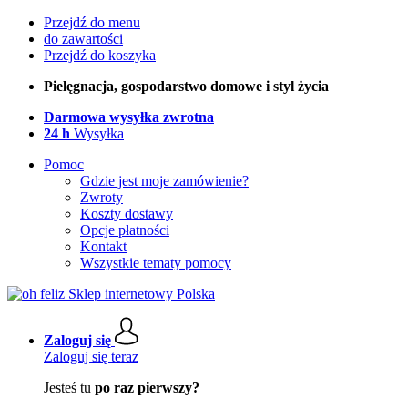
Przejdź do menu
do zawartości
Przejdź do koszyka
Pielęgnacja, gospodarstwo domowe i styl życia
Darmowa wysyłka zwrotna
24 h
Wysyłka
Pomoc
Gdzie jest moje zamówienie?
Zwroty
Koszty dostawy
Opcje płatności
Kontakt
Wszystkie tematy pomocy
Zaloguj się
Zaloguj się teraz
Jesteś tu
po raz pierwszy?