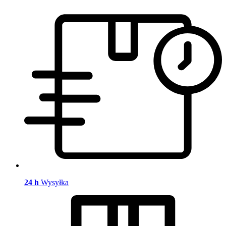
24 h
Wysyłka