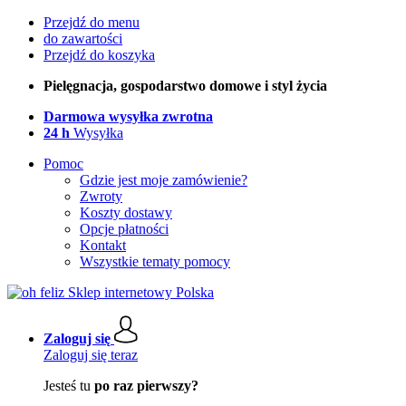
Przejdź do menu
do zawartości
Przejdź do koszyka
Pielęgnacja, gospodarstwo domowe i styl życia
Darmowa wysyłka zwrotna
24 h
Wysyłka
Pomoc
Gdzie jest moje zamówienie?
Zwroty
Koszty dostawy
Opcje płatności
Kontakt
Wszystkie tematy pomocy
Zaloguj się
Zaloguj się teraz
Jesteś tu
po raz pierwszy?