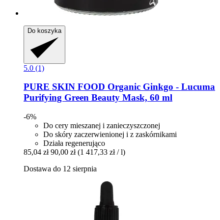
Do koszyka
5.0 (1)
PURE SKIN FOOD
Organic Ginkgo -​ Lucuma
Purifying Green Beauty Mask, 60 ml
-6%
Do cery mieszanej i zanieczyszczonej
Do skóry zaczerwienionej i z zaskórnikami
Działa regenerująco
85,04 zł
90,00 zł
(1 417,33 zł / l)
Dostawa do 12 sierpnia