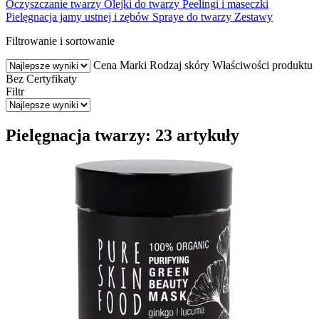
Oczyszczanie twarzy
Olejki do twarzy
Peelingi i maseczki
Pielęgnacja jamy ustnej i zębów
Spraye do twarzy
Zestawy
Filtrowanie i sortowanie
Cena
Marki
Rodzaj skóry
Właściwości produktu
Bez
Certyfikaty
Filtr
Pielęgnacja twarzy: 23 artykuły