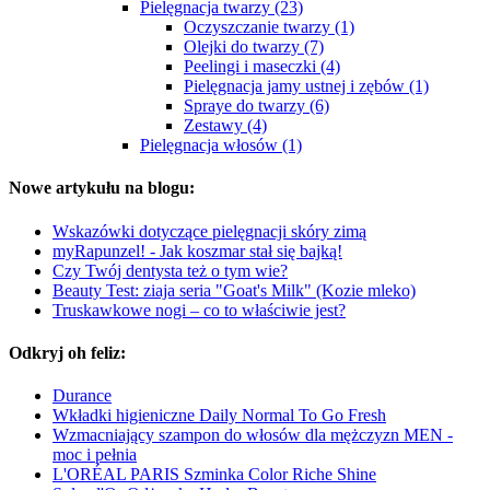
Pielęgnacja twarzy (23)
Oczyszczanie twarzy (1)
Olejki do twarzy (7)
Peelingi i maseczki (4)
Pielęgnacja jamy ustnej i zębów (1)
Spraye do twarzy (6)
Zestawy (4)
Pielęgnacja włosów (1)
Nowe artykułu na blogu:
Wskazówki dotyczące pielęgnacji skóry zimą
myRapunzel! - Jak koszmar stał się bajką!
Czy Twój dentysta też o tym wie?
Beauty Test: ziaja seria "Goat's Milk" (Kozie mleko)
Truskawkowe nogi – co to właściwie jest?
Odkryj oh feliz:
Durance
Wkładki higieniczne Daily Normal To Go Fresh
Wzmacniający szampon do włosów dla mężczyzn MEN -
moc i pełnia
L'ORÉAL PARIS Szminka Color Riche Shine