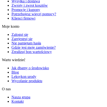
Wysyłka i dostawa
Zwroty i zwrot kosztów
Promocje i kupony
Potrzebujesz więcej pomocy?
Klienci firmowi
Moje konto
Zaloguj się
Zarejestruj się
Nie pamiętam hasła
Gdzie jest moje zamówienie?
Zrealizuj bon wartościowy
Warto wiedzieć
Jak dbamy o środowisko
Blog
Leksykon urody
Wycofanie produktu
O nas
Nasza grupa
Kontakt