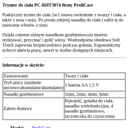
Trymer do ciała PC-BHT3074 firmy ProfiCare
Praktyczny trymer do ciała 2w1 usuwa owłosienie z twarzy i ciała, a
także z nosa i uszu. Po prostu zdejmij nasadkę do ciała i załóż tę do
usuwania włosów z uszu.
Dzięki czterem różnym nasadkom grzebieniowym możesz
stylizować, przycinać i golić włosy. Wodoodporna obudowa Soft
Touch zapewnia bezpieczeństwo podczas golenia. Ergonomiczny
uchwyt ułatwia pracę, nawet w trudno dostępnych miejscach.
Informacje w skrócie:
Zastosowanie
Twarz i ciało
Tryb pracy (zasilanie
1 bateria AA 1,5 V
sieciowe/akumulator/akumulator)
Nasadki grzebieniowe
1mm, 2mm, 4mm, 6mm
Rękojeść, golarka do ciała,
nasadka wielofunkcyjna, 4
Zakres dostawy
nasadki grzebieniowe,
szczoteczka do czyszczenia
Marki:
Profi Care