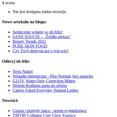
1
ocena
Nie jest dostępna żadna recenzja
Nowe artykułu na blogu:
Serdecznie witamy w oh feliz!
SANS SOUCIS – „Źródło piękna”
Beauty Trends 2022
PURE SKIN FOOD
Czy Twój dentysta też o tym wie?
Odkryj oh feliz:
Terra Naturi
Wkładki higieniczne - Plus Normal, bez zapachu
GLOV Water-Only Correction Mitten
Weleda Roślinna pasta do zębów
Catrice Faked Everyday Natural Lashes
Nowości:
Granat i peptydy maca - serum wygładzające
TIRTIR Collagen Core Glow Essence