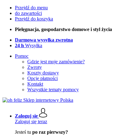
Przejdź do menu
do zawartości
Przejdź do koszyka
Pielęgnacja, gospodarstwo domowe i styl życia
Darmowa wysyłka zwrotna
24 h
Wysyłka
Pomoc
Gdzie jest moje zamówienie?
Zwroty
Koszty dostawy
Opcje płatności
Kontakt
Wszystkie tematy pomocy
Zaloguj się
Zaloguj się teraz
Jesteś tu
po raz pierwszy?