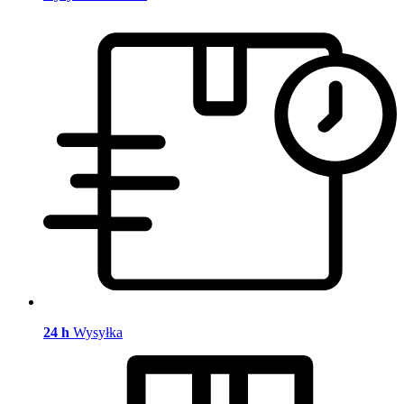
24 h
Wysyłka