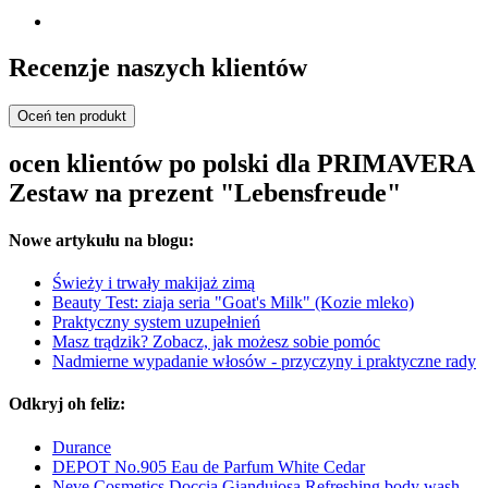
Recenzje naszych klientów
Oceń ten produkt
ocen klientów po polski dla PRIMAVERA
Zestaw na prezent "Lebensfreude"
Nowe artykułu na blogu:
Świeży i trwały makijaż zimą
Beauty Test: ziaja seria "Goat's Milk" (Kozie mleko)
Praktyczny system uzupełnień
Masz trądzik? Zobacz, jak możesz sobie pomóc
Nadmierne wypadanie włosów - przyczyny i praktyczne rady
Odkryj oh feliz:
Durance
DEPOT No.905 Eau de Parfum White Cedar
Neve Cosmetics Doccia Gianduiosa Refreshing body wash