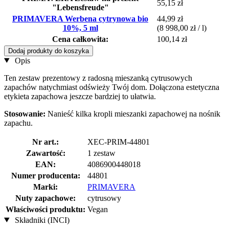
55,15 zł
"Lebensfreude"
PRIMAVERA Werbena cytrynowa bio
44,99 zł
10%, 5 ml
(8 998,00 zł / l)
Cena całkowita:
100,14 zł
Dodaj produkty do koszyka
Opis
Ten zestaw prezentowy z radosną mieszanką cytrusowych
zapachów natychmiast odświeży Twój dom. Dołączona estetyczna
etykieta zapachowa jeszcze bardziej to ułatwia.
Stosowanie:
Nanieść kilka kropli mieszanki zapachowej na nośnik
zapachu.
Nr art.:
XEC-PRIM-44801
Zawartość:
1 zestaw
EAN:
4086900448018
Numer producenta:
44801
Marki:
PRIMAVERA
Nuty zapachowe:
cytrusowy
Właściwości produktu:
Vegan
Składniki (INCI)