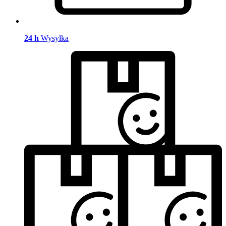
24 h
Wysyłka