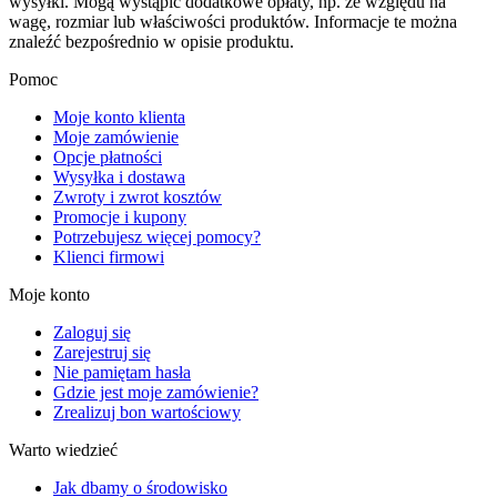
wysyłki. Mogą wystąpić dodatkowe opłaty, np. ze względu na
wagę, rozmiar lub właściwości produktów. Informacje te można
znaleźć bezpośrednio w opisie produktu.
Pomoc
Moje konto klienta
Moje zamówienie
Opcje płatności
Wysyłka i dostawa
Zwroty i zwrot kosztów
Promocje i kupony
Potrzebujesz więcej pomocy?
Klienci firmowi
Moje konto
Zaloguj się
Zarejestruj się
Nie pamiętam hasła
Gdzie jest moje zamówienie?
Zrealizuj bon wartościowy
Warto wiedzieć
Jak dbamy o środowisko