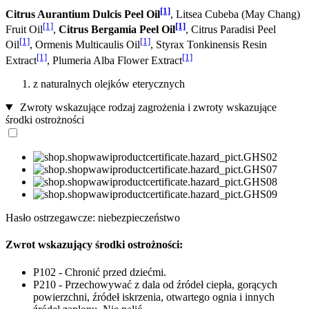
[1]
Citrus Aurantium Dulcis Peel Oil
, Litsea Cubeba (May Chang)
[1]
[1]
Fruit Oil
,
Citrus Bergamia Peel Oil
, Citrus Paradisi Peel
[1]
[1]
Oil
, Ormenis Multicaulis Oil
, Styrax Tonkinensis Resin
[1]
[1]
Extract
, Plumeria Alba Flower Extract
z naturalnych olejków eterycznych
Zwroty wskazujące rodzaj zagrożenia i zwroty wskazujące
środki ostrożności
Hasło ostrzegawcze: niebezpieczeństwo
Zwrot wskazujący środki ostrożności:
P102 - Chronić przed dziećmi.
P210 - Przechowywać z dala od źródeł ciepła, gorących
powierzchni, źródeł iskrzenia, otwartego ognia i innych