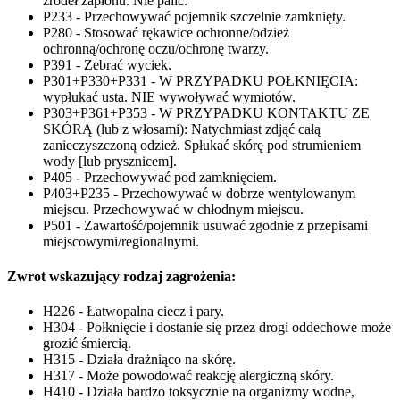
źródeł zapłonu. Nie palić.
P233 - Przechowywać pojemnik szczelnie zamknięty.
P280 - Stosować rękawice ochronne/odzież
ochronną/ochronę oczu/ochronę twarzy.
P391 - Zebrać wyciek.
P301+P330+P331 - W PRZYPADKU POŁKNIĘCIA:
wypłukać usta. NIE wywoływać wymiotów.
P303+P361+P353 - W PRZYPADKU KONTAKTU ZE
SKÓRĄ (lub z włosami): Natychmiast zdjąć całą
zanieczyszczoną odzież. Spłukać skórę pod strumieniem
wody [lub prysznicem].
P405 - Przechowywać pod zamknięciem.
P403+P235 - Przechowywać w dobrze wentylowanym
miejscu. Przechowywać w chłodnym miejscu.
P501 - Zawartość/pojemnik usuwać zgodnie z przepisami
miejscowymi/regionalnymi.
Zwrot wskazujący rodzaj zagrożenia:
H226 - Łatwopalna ciecz i pary.
H304 - Połknięcie i dostanie się przez drogi oddechowe może
grozić śmiercią.
H315 - Działa drażniąco na skórę.
H317 - Może powodować reakcję alergiczną skóry.
H410 - Działa bardzo toksycznie na organizmy wodne,