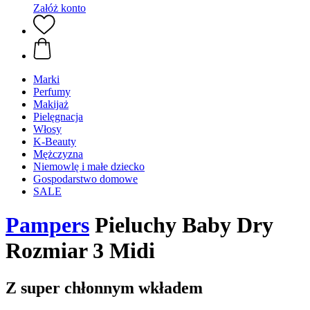
Załóż konto
Marki
Perfumy
Makijaż
Pielęgnacja
Włosy
K-Beauty
Mężczyzna
Niemowlę i małe dziecko
Gospodarstwo domowe
SALE
Pampers
Pieluchy Baby Dry
Rozmiar 3 Midi
Z super chłonnym wkładem