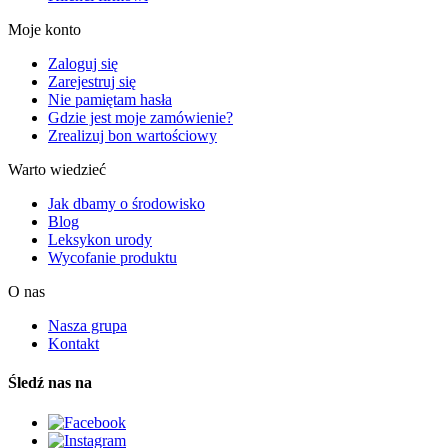
Moje konto
Zaloguj się
Zarejestruj się
Nie pamiętam hasła
Gdzie jest moje zamówienie?
Zrealizuj bon wartościowy
Warto wiedzieć
Jak dbamy o środowisko
Blog
Leksykon urody
Wycofanie produktu
O nas
Nasza grupa
Kontakt
Śledź nas na