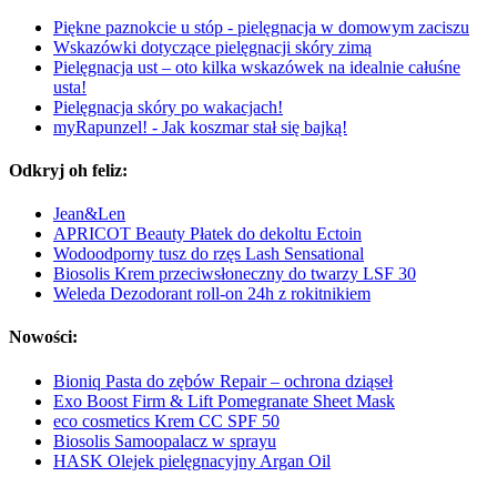
Piękne paznokcie u stóp - pielęgnacja w domowym zaciszu
Wskazówki dotyczące pielęgnacji skóry zimą
Pielęgnacja ust – oto kilka wskazówek na idealnie całuśne
usta!
Pielęgnacja skóry po wakacjach!
myRapunzel! - Jak koszmar stał się bajką!
Odkryj oh feliz:
Jean&Len
APRICOT Beauty Płatek do dekoltu Ectoin
Wodoodporny tusz do rzęs Lash Sensational
Biosolis Krem przeciwsłoneczny do twarzy LSF 30
Weleda Dezodorant roll-on 24h z rokitnikiem
Nowości:
Bioniq Pasta do zębów Repair – ochrona dziąseł
Exo Boost Firm & Lift Pomegranate Sheet Mask
eco cosmetics Krem CC SPF 50
Biosolis Samoopalacz w sprayu
HASK Olejek pielęgnacyjny Argan Oil