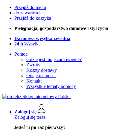
Przejdź do menu
do zawartości
Przejdź do koszyka
Pielęgnacja, gospodarstwo domowe i styl życia
Darmowa wysyłka zwrotna
24 h
Wysyłka
Pomoc
Gdzie jest moje zamówienie?
Zwroty
Koszty dostawy
Opcje płatności
Kontakt
Wszystkie tematy pomocy
Zaloguj się
Zaloguj się teraz
Jesteś tu
po raz pierwszy?