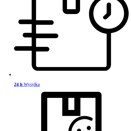
24 h
Wysyłka