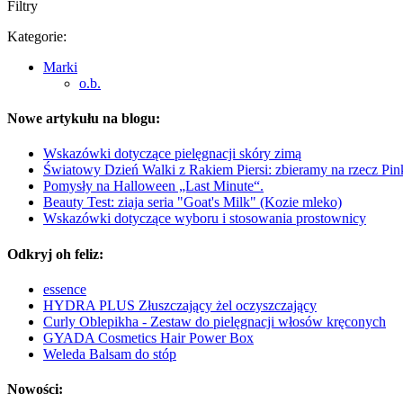
Filtry
Kategorie:
Marki
o.b.
Nowe artykułu na blogu:
Wskazówki dotyczące pielęgnacji skóry zimą
Światowy Dzień Walki z Rakiem Piersi: zbieramy na rzecz Pi
Pomysły na Halloween „Last Minute“.
Beauty Test: ziaja seria "Goat's Milk" (Kozie mleko)
Wskazówki dotyczące wyboru i stosowania prostownicy
Odkryj oh feliz:
essence
HYDRA PLUS Złuszczający żel oczyszczający
Curly Oblepikha - Zestaw do pielęgnacji włosów kręconych
GYADA Cosmetics Hair Power Box
Weleda Balsam do stóp
Nowości: