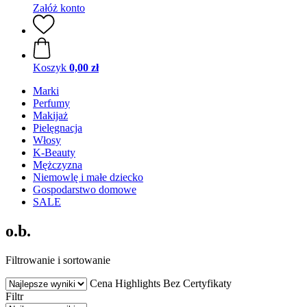
Załóż konto
Koszyk
0,00 zł
Marki
Perfumy
Makijaż
Pielęgnacja
Włosy
K-Beauty
Mężczyzna
Niemowlę i małe dziecko
Gospodarstwo domowe
SALE
o.b.
Filtrowanie i sortowanie
Cena
Highlights
Bez
Certyfikaty
Filtr