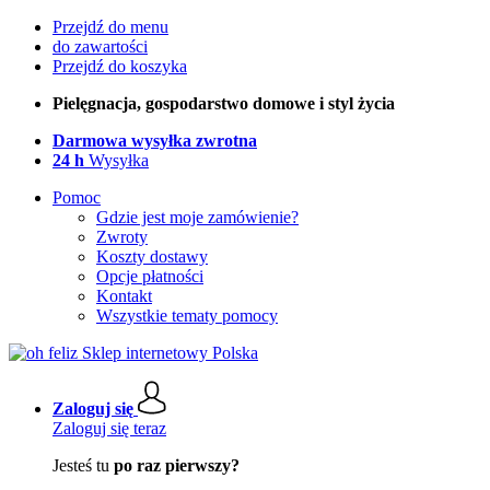
Przejdź do menu
do zawartości
Przejdź do koszyka
Pielęgnacja, gospodarstwo domowe i styl życia
Darmowa wysyłka zwrotna
24 h
Wysyłka
Pomoc
Gdzie jest moje zamówienie?
Zwroty
Koszty dostawy
Opcje płatności
Kontakt
Wszystkie tematy pomocy
Zaloguj się
Zaloguj się teraz
Jesteś tu
po raz pierwszy?