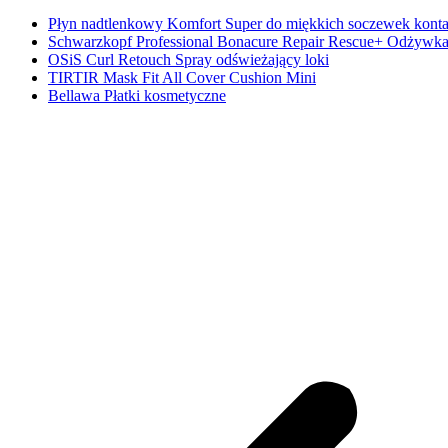
Płyn nadtlenkowy Komfort Super do miękkich soczewek kont
Schwarzkopf Professional Bonacure Repair Rescue+ Odżywka
OSiS Curl Retouch Spray odświeżający loki
TIRTIR Mask Fit All Cover Cushion Mini
Bellawa Płatki kosmetyczne