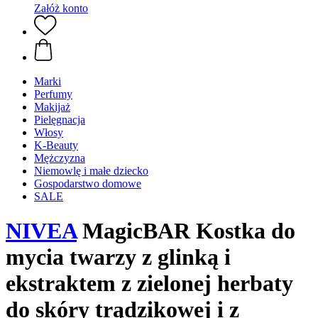
Załóż konto
Marki
Perfumy
Makijaż
Pielęgnacja
Włosy
K-Beauty
Mężczyzna
Niemowlę i małe dziecko
Gospodarstwo domowe
SALE
NIVEA
MagicBAR Kostka do
mycia twarzy z glinką i
ekstraktem z zielonej herbaty
do skóry trądzikowej i z