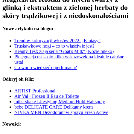
glinką i ekstraktem z zielonej herbaty do
skóry trądzikowej i z niedoskonałościami
Nowe artykułu na blogu:
Trend w koloryzacji włosów 2022: „Fantasy”
Truskawkowe nogi – co to właściwie jest?
Beauty Test: ziaja seria "Goat's Milk" (Kozie mleko)
Pielęgnacja ust – oto kilka wskazówek na idealnie całuśne
usta!
Co warto wiedzieć o perfumach?
Odkryj oh feliz:
ARTIST Professional
Air Val - Frozen II Eau de Toilette
milk_shake Lifestyling Medium Hold Hairspray
bebe DELICATE CARE Delikatny krem
NIVEA MEN Dezodorant w sprayu Fresh Active
Nowości: