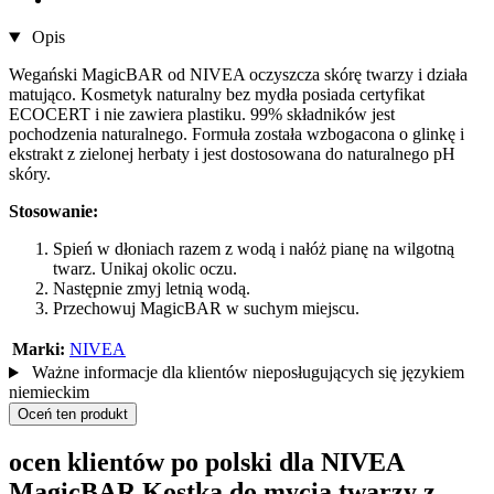
Opis
Wegański MagicBAR od NIVEA oczyszcza skórę twarzy i działa
matująco. Kosmetyk naturalny bez mydła posiada certyfikat
ECOCERT i nie zawiera plastiku. 99% składników jest
pochodzenia naturalnego. Formuła została wzbogacona o glinkę i
ekstrakt z zielonej herbaty i jest dostosowana do naturalnego pH
skóry.
Stosowanie:
Spień w dłoniach razem z wodą i nałóż pianę na wilgotną
twarz. Unikaj okolic oczu.
Następnie zmyj letnią wodą.
Przechowuj MagicBAR w suchym miejscu.
Marki:
NIVEA
Ważne informacje dla klientów nieposługujących się językiem
niemieckim
Oceń ten produkt
ocen klientów po polski dla NIVEA
MagicBAR Kostka do mycia twarzy z