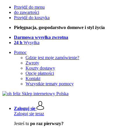
Przejdź do menu
do zawartości
Przejdź do koszyka
Pielęgnacja, gospodarstwo domowe i styl życia
Darmowa wysyłka zwrotna
24 h
Wysyłka
Pomoc
Gdzie jest moje zamówienie?
Zwroty
Koszty dostawy
Opcje płatności
Kontakt
Wszystkie tematy pomocy
Zaloguj się
Zaloguj się teraz
Jesteś tu
po raz pierwszy?