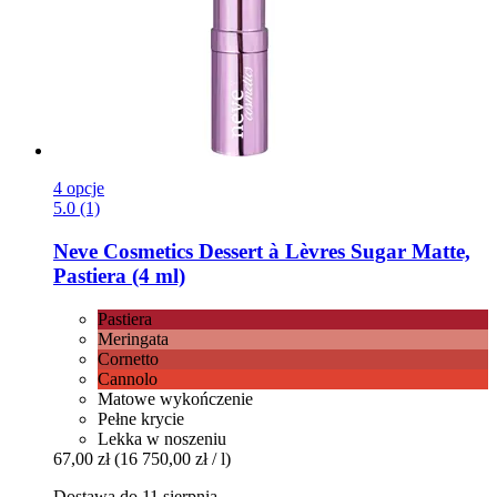
4 opcje
5.0 (1)
Neve Cosmetics
Dessert à Lèvres Sugar Matte,
Pastiera (4 ml)
Pastiera
Meringata
Cornetto
Cannolo
Matowe wykończenie
Pełne krycie
Lekka w noszeniu
67,00 zł
(16 750,00 zł / l)
Dostawa do 11 sierpnia