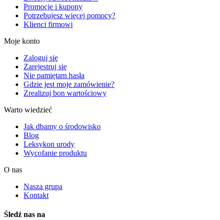
Promocje i kupony
Potrzebujesz więcej pomocy?
Klienci firmowi
Moje konto
Zaloguj się
Zarejestruj się
Nie pamiętam hasła
Gdzie jest moje zamówienie?
Zrealizuj bon wartościowy
Warto wiedzieć
Jak dbamy o środowisko
Blog
Leksykon urody
Wycofanie produktu
O nas
Nasza grupa
Kontakt
Śledź nas na