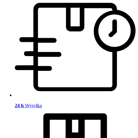
24 h
Wysyłka