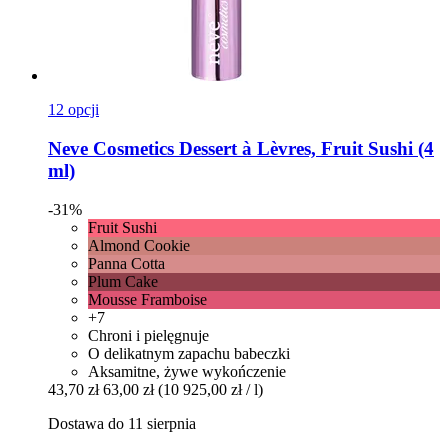
12 opcji
Neve Cosmetics
Dessert à Lèvres, Fruit Sushi (4
ml)
-31%
Fruit Sushi
Almond Cookie
Panna Cotta
Plum Cake
Mousse Framboise
+7
Chroni i pielęgnuje
O delikatnym zapachu babeczki
Aksamitne, żywe wykończenie
43,70 zł
63,00 zł
(10 925,00 zł / l)
Dostawa do 11 sierpnia