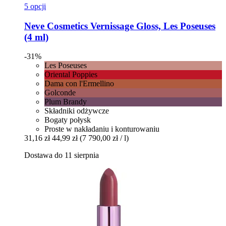
5 opcji
Neve Cosmetics
Vernissage Gloss, Les Poseuses
(4 ml)
-31%
Les Poseuses
Oriental Poppies
Dama con l'Ermellino
Golconde
Plum Brandy
Składniki odżywcze
Bogaty połysk
Proste w nakładaniu i konturowaniu
31,16 zł
44,99 zł
(7 790,00 zł / l)
Dostawa do 11 sierpnia