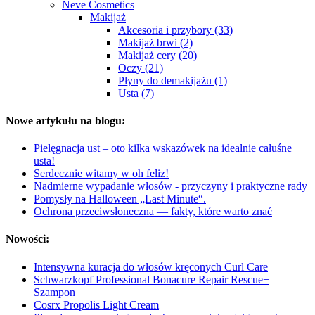
Neve Cosmetics
Makijaż
Akcesoria i przybory (33)
Makijaż brwi (2)
Makijaż cery (20)
Oczy (21)
Płyny do demakijażu (1)
Usta (7)
Nowe artykułu na blogu:
Pielęgnacja ust – oto kilka wskazówek na idealnie całuśne
usta!
Serdecznie witamy w oh feliz!
Nadmierne wypadanie włosów - przyczyny i praktyczne rady
Pomysły na Halloween „Last Minute“.
Ochrona przeciwsłoneczna — fakty, które warto znać
Nowości:
Intensywna kuracja do włosów kręconych Curl Care
Schwarzkopf Professional Bonacure Repair Rescue+
Szampon
Cosrx Propolis Light Cream