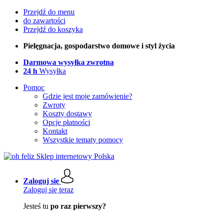
Przejdź do menu
do zawartości
Przejdź do koszyka
Pielęgnacja, gospodarstwo domowe i styl życia
Darmowa wysyłka zwrotna
24 h
Wysyłka
Pomoc
Gdzie jest moje zamówienie?
Zwroty
Koszty dostawy
Opcje płatności
Kontakt
Wszystkie tematy pomocy
Zaloguj się
Zaloguj się teraz
Jesteś tu
po raz pierwszy?