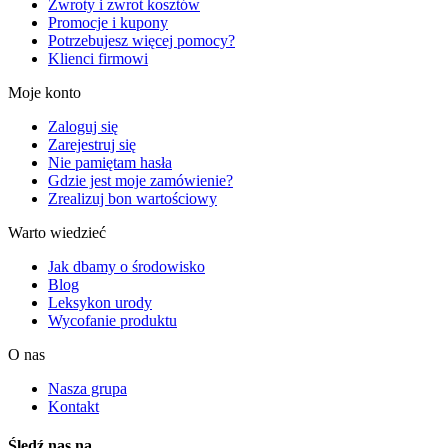
Zwroty i zwrot kosztów
Promocje i kupony
Potrzebujesz więcej pomocy?
Klienci firmowi
Moje konto
Zaloguj się
Zarejestruj się
Nie pamiętam hasła
Gdzie jest moje zamówienie?
Zrealizuj bon wartościowy
Warto wiedzieć
Jak dbamy o środowisko
Blog
Leksykon urody
Wycofanie produktu
O nas
Nasza grupa
Kontakt
Śledź nas na