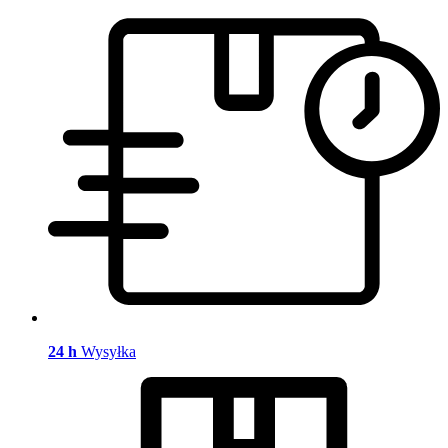
24 h
Wysyłka