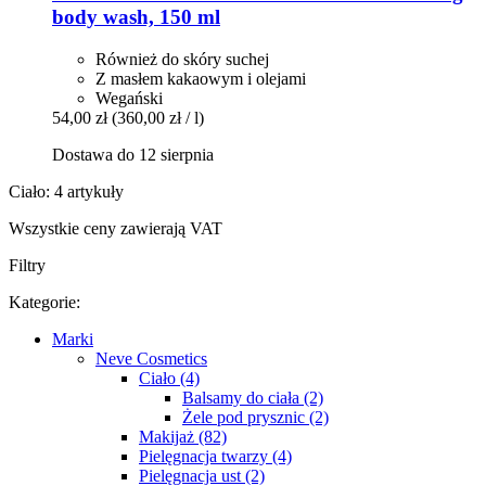
body wash, 150 ml
Również do skóry suchej
Z masłem kakaowym i olejami
Wegański
54,00 zł
(360,00 zł / l)
Dostawa do 12 sierpnia
Ciało: 4 artykuły
Wszystkie ceny zawierają VAT
Filtry
Kategorie:
Marki
Neve Cosmetics
Ciało (4)
Balsamy do ciała (2)
Żele pod prysznic (2)
Makijaż (82)
Pielęgnacja twarzy (4)
Pielęgnacja ust (2)