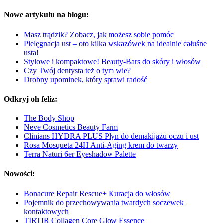
Nowe artykułu na blogu:
Masz trądzik? Zobacz, jak możesz sobie pomóc
Pielęgnacja ust – oto kilka wskazówek na idealnie całuśne
usta!
Stylowe i kompaktowe! Beauty-Bars do skóry i włosów
Czy Twój dentysta też o tym wie?
Drobny upominek, który sprawi radość
Odkryj oh feliz:
The Body Shop
Neve Cosmetics Beauty Farm
Clinians HYDRA PLUS Płyn do demakijażu oczu i ust
Rosa Mosqueta 24H Anti-Aging krem do twarzy
Terra Naturi 6er Eyeshadow Palette
Nowości:
Bonacure Repair Rescue+ Kuracja do włosów
Pojemnik do przechowywania twardych soczewek
kontaktowych
TIRTIR Collagen Core Glow Essence