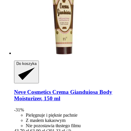
Do koszyka
Neve Cosmetics
Crema Gianduiosa Body
Moisturizer, 150 ml
-31%
Pielęgnuje i pięknie pachnie
Z masłem kakaowym
Nie pozostawia tłustego filmu
43,70 zł
63,00 zł
(291,33 zł / l)