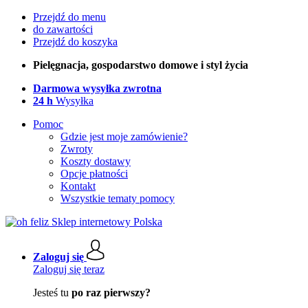
Przejdź do menu
do zawartości
Przejdź do koszyka
Pielęgnacja, gospodarstwo domowe i styl życia
Darmowa wysyłka zwrotna
24 h
Wysyłka
Pomoc
Gdzie jest moje zamówienie?
Zwroty
Koszty dostawy
Opcje płatności
Kontakt
Wszystkie tematy pomocy
Zaloguj się
Zaloguj się teraz
Jesteś tu
po raz pierwszy?