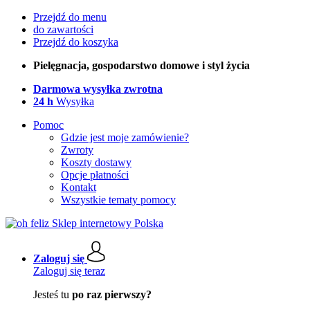
Przejdź do menu
do zawartości
Przejdź do koszyka
Pielęgnacja, gospodarstwo domowe i styl życia
Darmowa wysyłka zwrotna
24 h
Wysyłka
Pomoc
Gdzie jest moje zamówienie?
Zwroty
Koszty dostawy
Opcje płatności
Kontakt
Wszystkie tematy pomocy
Zaloguj się
Zaloguj się teraz
Jesteś tu
po raz pierwszy?