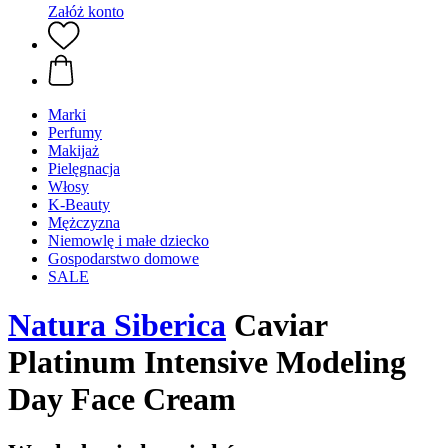
Załóż konto
Marki
Perfumy
Makijaż
Pielęgnacja
Włosy
K-Beauty
Mężczyzna
Niemowlę i małe dziecko
Gospodarstwo domowe
SALE
Natura Siberica
Caviar
Platinum Intensive Modeling
Day Face Cream