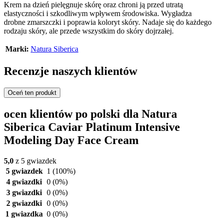
Krem na dzień pielęgnuje skórę oraz chroni ją przed utratą
elastyczności i szkodliwym wpływem środowiska. Wygładza
drobne zmarszczki i poprawia koloryt skóry. Nadaje się do każdego
rodzaju skóry, ale przede wszystkim do skóry dojrzałej.
Marki:
Natura Siberica
Recenzje naszych klientów
Oceń ten produkt
ocen klientów po polski dla Natura
Siberica Caviar Platinum Intensive
Modeling Day Face Cream
5,0
z 5 gwiazdek
5 gwiazdek
1
(100%)
4 gwiazdki
0
(0%)
3 gwiazdki
0
(0%)
2 gwiazdki
0
(0%)
1 gwiazdka
0
(0%)