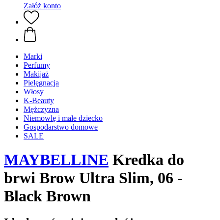
Załóż konto
Marki
Perfumy
Makijaż
Pielęgnacja
Włosy
K-Beauty
Mężczyzna
Niemowlę i małe dziecko
Gospodarstwo domowe
SALE
MAYBELLINE
Kredka do
brwi Brow Ultra Slim, 06 -
Black Brown