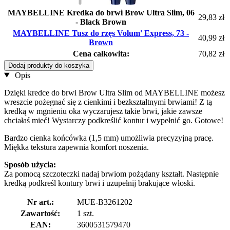
MAYBELLINE Kredka do brwi Brow Ultra Slim, 06
29,83 zł
- Black Brown
MAYBELLINE Tusz do rzęs Volum' Express, 73 -
40,99 zł
Brown
Cena całkowita:
70,82 zł
Dodaj produkty do koszyka
Opis
Dzięki kredce do brwi Brow Ultra Slim od MAYBELLINE możesz
wreszcie pożegnać się z cienkimi i bezkształtnymi brwiami! Z tą
kredką w mgnieniu oka wyczarujesz takie brwi, jakie zawsze
chciałaś mieć! Wystarczy podkreślić kontur i wypełnić go. Gotowe!
Bardzo cienka końcówka (1,5 mm) umożliwia precyzyjną pracę.
Miękka tekstura zapewnia komfort noszenia.
Sposób użycia:
Za pomocą szczoteczki nadaj brwiom pożądany kształt. Następnie
kredką podkreśl kontury brwi i uzupełnij brakujące włoski.
Nr art.:
MUE-B3261202
Zawartość:
1 szt.
EAN:
3600531579470