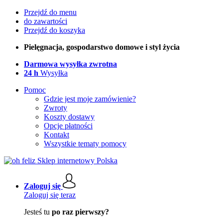
Przejdź do menu
do zawartości
Przejdź do koszyka
Pielęgnacja, gospodarstwo domowe i styl życia
Darmowa wysyłka zwrotna
24 h
Wysyłka
Pomoc
Gdzie jest moje zamówienie?
Zwroty
Koszty dostawy
Opcje płatności
Kontakt
Wszystkie tematy pomocy
Zaloguj się
Zaloguj się teraz
Jesteś tu
po raz pierwszy?