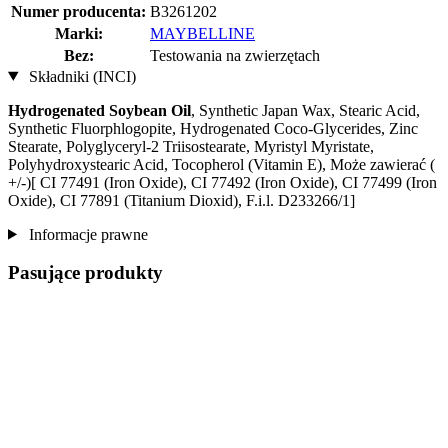
Numer producenta:
B3261202
Marki:
MAYBELLINE
Bez:
Testowania na zwierzętach
Składniki (INCI)
Hydrogenated Soybean Oil
, Synthetic Japan Wax, Stearic Acid,
Synthetic Fluorphlogopite, Hydrogenated Coco-Glycerides, Zinc
Stearate, Polyglyceryl-2 Triisostearate, Myristyl Myristate,
Polyhydroxystearic Acid, Tocopherol (Vitamin E), Może zawierać (
+/-)[ CI 77491 (Iron Oxide), CI 77492 (Iron Oxide), CI 77499 (Iron
Oxide), CI 77891 (Titanium Dioxid), F.i.l. D233266/1]
Informacje prawne
Pasujące produkty