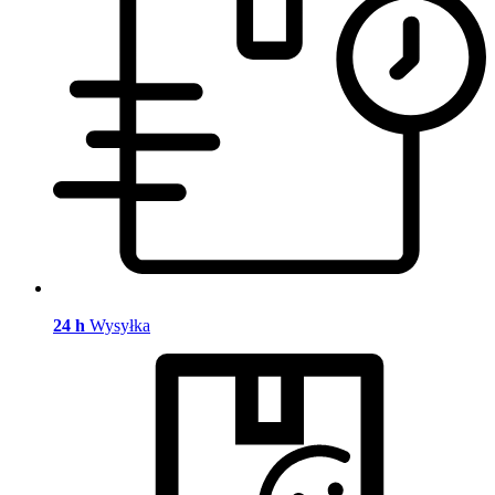
24 h
Wysyłka