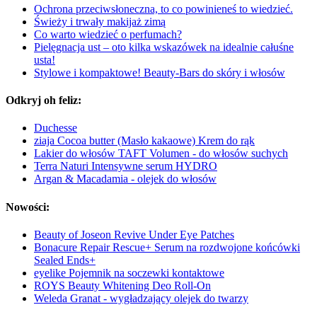
Ochrona przeciwsłoneczna, to co powinieneś to wiedzieć.
Świeży i trwały makijaż zimą
Co warto wiedzieć o perfumach?
Pielęgnacja ust – oto kilka wskazówek na idealnie całuśne
usta!
Stylowe i kompaktowe! Beauty-Bars do skóry i włosów
Odkryj oh feliz:
Duchesse
ziaja Cocoa butter (Masło kakaowe) Krem do rąk
Lakier do włosów TAFT Volumen - do włosów suchych
Terra Naturi Intensywne serum HYDRO
Argan & Macadamia - olejek do włosów
Nowości:
Beauty of Joseon Revive Under Eye Patches
Bonacure Repair Rescue+ Serum na rozdwojone końcówki
Sealed Ends+
eyelike Pojemnik na soczewki kontaktowe
ROYS Beauty Whitening Deo Roll-On
Weleda Granat - wygładzający olejek do twarzy