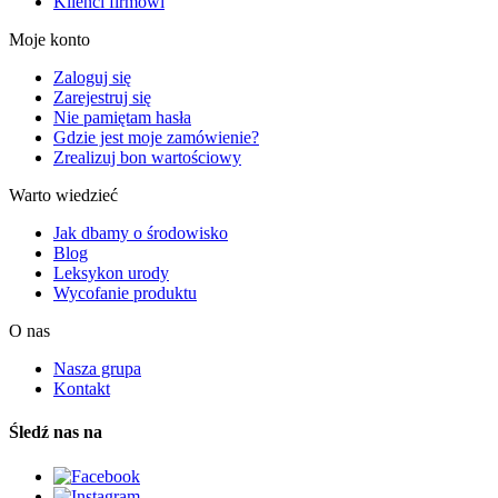
Klienci firmowi
Moje konto
Zaloguj się
Zarejestruj się
Nie pamiętam hasła
Gdzie jest moje zamówienie?
Zrealizuj bon wartościowy
Warto wiedzieć
Jak dbamy o środowisko
Blog
Leksykon urody
Wycofanie produktu
O nas
Nasza grupa
Kontakt
Śledź nas na