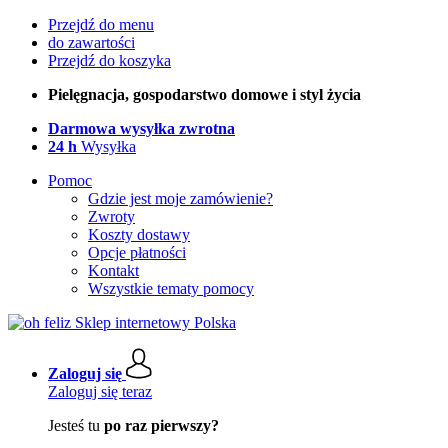
Przejdź do menu
do zawartości
Przejdź do koszyka
Pielęgnacja, gospodarstwo domowe i styl życia
Darmowa wysyłka zwrotna
24 h
Wysyłka
Pomoc
Gdzie jest moje zamówienie?
Zwroty
Koszty dostawy
Opcje płatności
Kontakt
Wszystkie tematy pomocy
Zaloguj się
Zaloguj się teraz
Jesteś tu
po raz pierwszy?