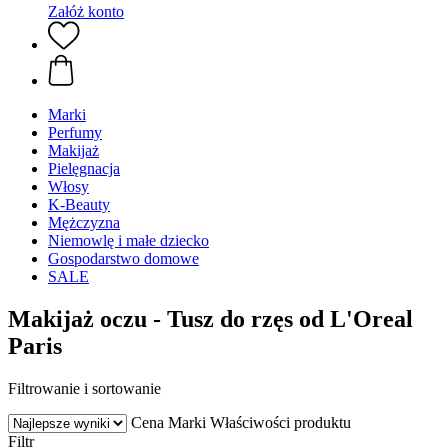
Załóż konto
Marki
Perfumy
Makijaż
Pielęgnacja
Włosy
K-Beauty
Mężczyzna
Niemowlę i małe dziecko
Gospodarstwo domowe
SALE
Makijaż oczu - Tusz do rzęs od L'Oreal
Paris
Filtrowanie i sortowanie
Cena
Marki
Właściwości produktu
Filtr