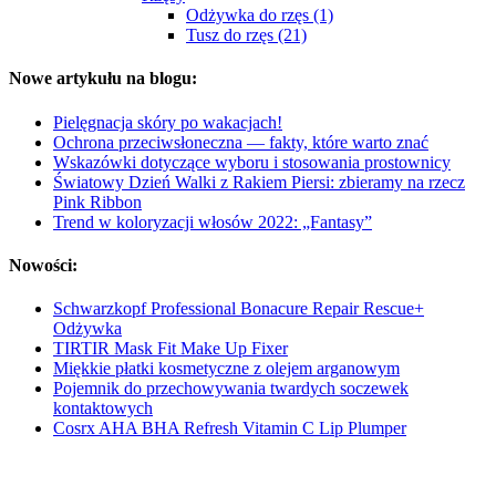
Odżywka do rzęs (1)
Tusz do rzęs (21)
Nowe artykułu na blogu:
Pielęgnacja skóry po wakacjach!
Ochrona przeciwsłoneczna — fakty, które warto znać
Wskazówki dotyczące wyboru i stosowania prostownicy
Światowy Dzień Walki z Rakiem Piersi: zbieramy na rzecz
Pink Ribbon
Trend w koloryzacji włosów 2022: „Fantasy”
Nowości:
Schwarzkopf Professional Bonacure Repair Rescue+
Odżywka
TIRTIR Mask Fit Make Up Fixer
Miękkie płatki kosmetyczne z olejem arganowym
Pojemnik do przechowywania twardych soczewek
kontaktowych
Cosrx AHA BHA Refresh Vitamin C Lip Plumper