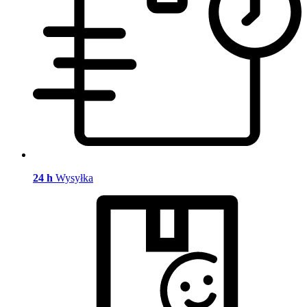
24 h
Wysyłka