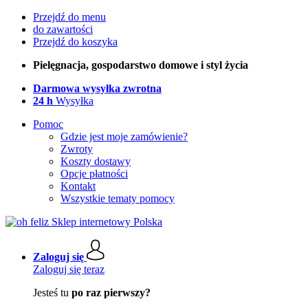
Przejdź do menu
do zawartości
Przejdź do koszyka
Pielęgnacja, gospodarstwo domowe i styl życia
Darmowa wysyłka zwrotna
24 h
Wysyłka
Pomoc
Gdzie jest moje zamówienie?
Zwroty
Koszty dostawy
Opcje płatności
Kontakt
Wszystkie tematy pomocy
Zaloguj się
Zaloguj się teraz
Jesteś tu
po raz pierwszy?