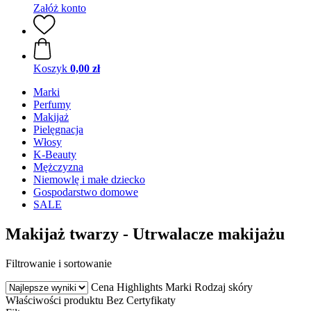
Załóż konto
Koszyk
0,00 zł
Marki
Perfumy
Makijaż
Pielęgnacja
Włosy
K-Beauty
Mężczyzna
Niemowlę i małe dziecko
Gospodarstwo domowe
SALE
Makijaż twarzy - Utrwalacze makijażu
Filtrowanie i sortowanie
Cena
Highlights
Marki
Rodzaj skóry
Właściwości produktu
Bez
Certyfikaty