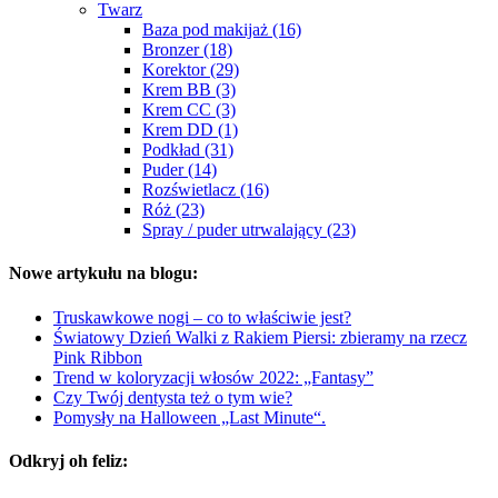
Twarz
Baza pod makijaż (16)
Bronzer (18)
Korektor (29)
Krem BB (3)
Krem CC (3)
Krem DD (1)
Podkład (31)
Puder (14)
Rozświetlacz (16)
Róż (23)
Spray / puder utrwalający (23)
Nowe artykułu na blogu:
Truskawkowe nogi – co to właściwie jest?
Światowy Dzień Walki z Rakiem Piersi: zbieramy na rzecz
Pink Ribbon
Trend w koloryzacji włosów 2022: „Fantasy”
Czy Twój dentysta też o tym wie?
Pomysły na Halloween „Last Minute“.
Odkryj oh feliz: