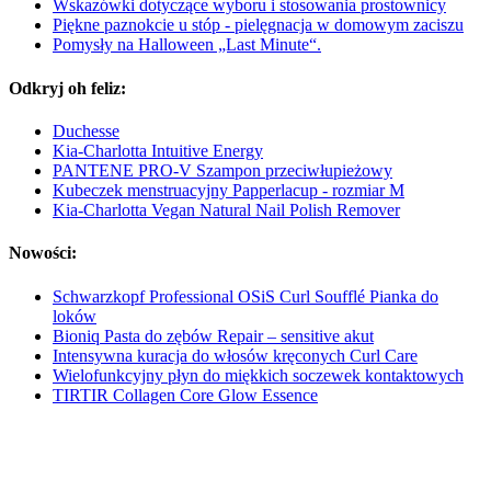
Wskazówki dotyczące wyboru i stosowania prostownicy
Piękne paznokcie u stóp - pielęgnacja w domowym zaciszu
Pomysły na Halloween „Last Minute“.
Odkryj oh feliz:
Duchesse
Kia-Charlotta Intuitive Energy
PANTENE PRO-V Szampon przeciwłupieżowy
Kubeczek menstruacyjny Papperlacup - rozmiar M
Kia-Charlotta Vegan Natural Nail Polish Remover
Nowości:
Schwarzkopf Professional OSiS Curl Soufflé Pianka do
loków
Bioniq Pasta do zębów Repair – sensitive akut
Intensywna kuracja do włosów kręconych Curl Care
Wielofunkcyjny płyn do miękkich soczewek kontaktowych
TIRTIR Collagen Core Glow Essence