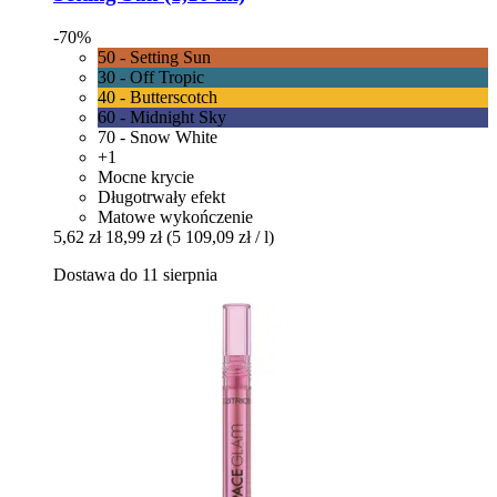
-70%
50 - Setting Sun
30 - Off Tropic
40 - Butterscotch
60 - Midnight Sky
70 - Snow White
+1
Mocne krycie
Długotrwały efekt
Matowe wykończenie
5,62 zł
18,99 zł
(5 109,09 zł / l)
Dostawa do 11 sierpnia