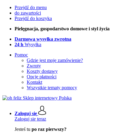
Przejdź do menu
do zawartości
Przejdź do koszyka
Pielęgnacja, gospodarstwo domowe i styl życia
Darmowa wysyłka zwrotna
24 h
Wysyłka
Pomoc
Gdzie jest moje zamówienie?
Zwroty
Koszty dostawy
Opcje płatności
Kontakt
Wszystkie tematy pomocy
Zaloguj się
Zaloguj się teraz
Jesteś tu
po raz pierwszy?