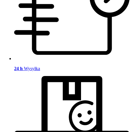
24 h
Wysyłka