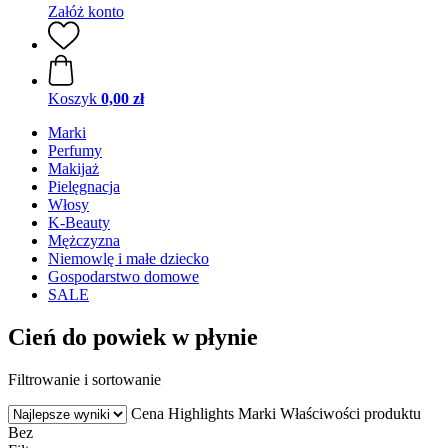
Załóż konto
Koszyk
0,00 zł
Marki
Perfumy
Makijaż
Pielęgnacja
Włosy
K-Beauty
Mężczyzna
Niemowlę i małe dziecko
Gospodarstwo domowe
SALE
Cień do powiek w płynie
Filtrowanie i sortowanie
Cena
Highlights
Marki
Właściwości produktu
Bez