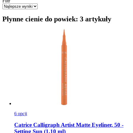
Filtr
Płynne cienie do powiek: 3 artykuły
6 opcji
Catrice
Calligraph Artist Matte Eyeliner, 50 -​
Setting Sun (1,10 ml)