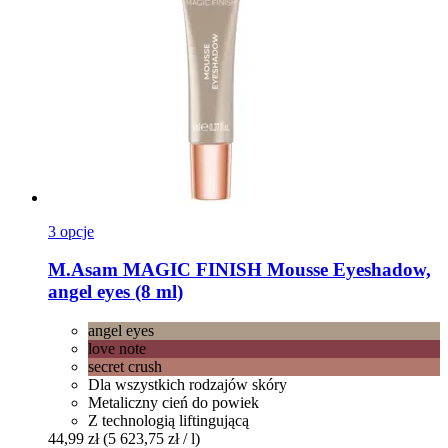
3 opcje
M.Asam
MAGIC FINISH Mousse Eyeshadow,
angel eyes (8 ml)
angel eyes
love note
secret crush
Dla wszystkich rodzajów skóry
Metaliczny cień do powiek
Z technologią liftingującą
44,99 zł
(5 623,75 zł / l)