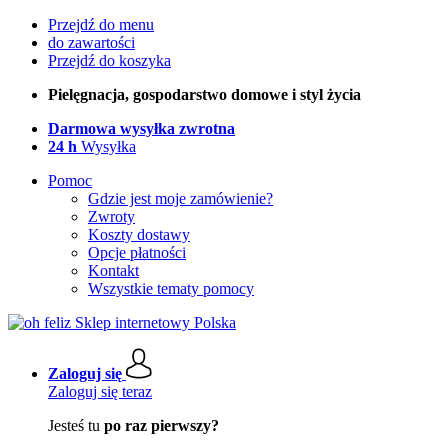
Przejdź do menu
do zawartości
Przejdź do koszyka
Pielęgnacja, gospodarstwo domowe i styl życia
Darmowa wysyłka zwrotna
24 h
Wysyłka
Pomoc
Gdzie jest moje zamówienie?
Zwroty
Koszty dostawy
Opcje płatności
Kontakt
Wszystkie tematy pomocy
Zaloguj się
Zaloguj się teraz
Jesteś tu
po raz pierwszy?