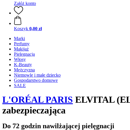
Załóż konto
Koszyk
0,00 zł
Marki
Perfumy
Makijaż
Pielęgnacja
Włosy
K-Beauty
Mężczyzna
Niemowlę i małe dziecko
Gospodarstwo domowe
SALE
L'ORÉAL PARIS
ELVITAL (ELS
zabezpieczająca
Do 72 godzin nawilżającej pielęgnacji