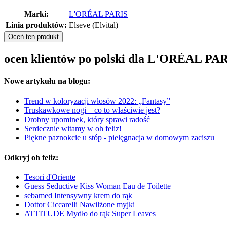
Marki:
L'ORÉAL PARIS
Linia produktów:
Elseve (Elvital)
Oceń ten produkt
ocen klientów po polski dla L'ORÉAL P
Nowe artykułu na blogu:
Trend w koloryzacji włosów 2022: „Fantasy”
Truskawkowe nogi – co to właściwie jest?
Drobny upominek, który sprawi radość
Serdecznie witamy w oh feliz!
Piękne paznokcie u stóp - pielęgnacja w domowym zaciszu
Odkryj oh feliz:
Tesori d'Oriente
Guess Seductive Kiss Woman Eau de Toilette
sebamed Intensywny krem do rąk
Dottor Ciccarelli Nawilżone myjki
ATTITUDE Mydło do rąk Super Leaves