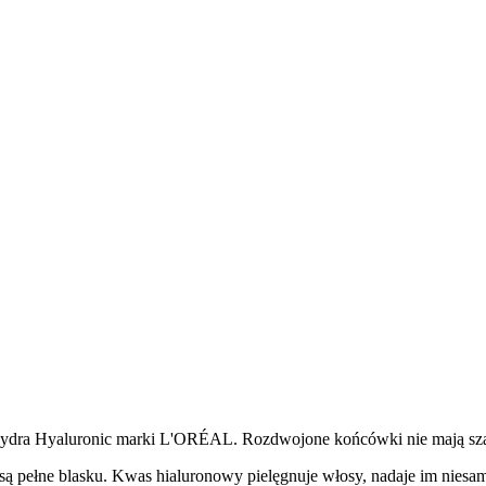
Hydra Hyaluronic marki L'ORÉAL. Rozdwojone końcówki nie mają sza
ą pełne blasku. Kwas hialuronowy pielęgnuje włosy, nadaje im niesam