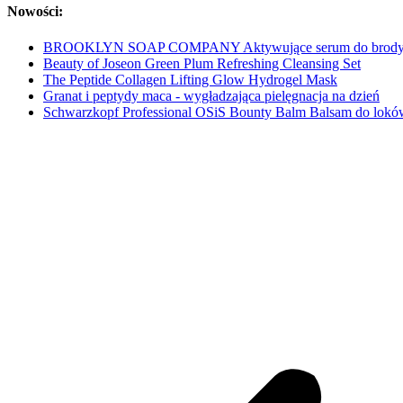
Nowości:
BROOKLYN SOAP COMPANY Aktywujące serum do brod
Beauty of Joseon Green Plum Refreshing Cleansing Set
The Peptide Collagen Lifting Glow Hydrogel Mask
Granat i peptydy maca - wygładzająca pielęgnacja na dzień
Schwarzkopf Professional OSiS Bounty Balm Balsam do lokó