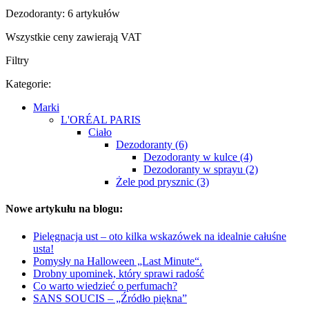
Dezodoranty: 6 artykułów
Wszystkie ceny zawierają VAT
Filtry
Kategorie:
Marki
L'ORÉAL PARIS
Ciało
Dezodoranty (6)
Dezodoranty w kulce (4)
Dezodoranty w sprayu (2)
Żele pod prysznic (3)
Nowe artykułu na blogu:
Pielęgnacja ust – oto kilka wskazówek na idealnie całuśne
usta!
Pomysły na Halloween „Last Minute“.
Drobny upominek, który sprawi radość
Co warto wiedzieć o perfumach?
SANS SOUCIS – „Źródło piękna”