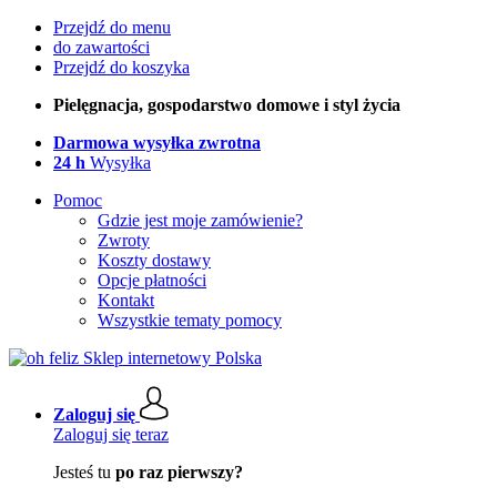
Przejdź do menu
do zawartości
Przejdź do koszyka
Pielęgnacja, gospodarstwo domowe i styl życia
Darmowa wysyłka zwrotna
24 h
Wysyłka
Pomoc
Gdzie jest moje zamówienie?
Zwroty
Koszty dostawy
Opcje płatności
Kontakt
Wszystkie tematy pomocy
Zaloguj się
Zaloguj się teraz
Jesteś tu
po raz pierwszy?