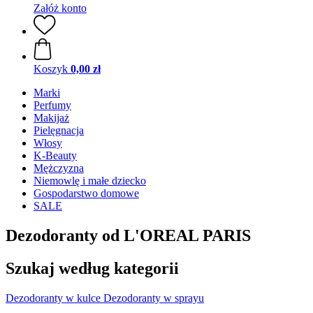
Załóż konto
Koszyk
0,00 zł
Marki
Perfumy
Makijaż
Pielęgnacja
Włosy
K-Beauty
Mężczyzna
Niemowlę i małe dziecko
Gospodarstwo domowe
SALE
Dezodoranty od L'OREAL PARIS
Szukaj według kategorii
Dezodoranty w kulce
Dezodoranty w sprayu