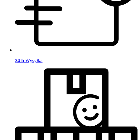
24 h
Wysyłka