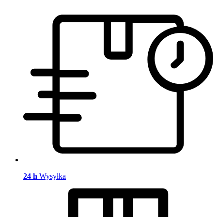
24 h
Wysyłka