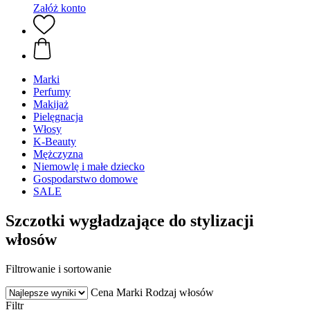
Załóż konto
Marki
Perfumy
Makijaż
Pielęgnacja
Włosy
K-Beauty
Mężczyzna
Niemowlę i małe dziecko
Gospodarstwo domowe
SALE
Szczotki wygładzające do stylizacji
włosów
Filtrowanie i sortowanie
Cena
Marki
Rodzaj włosów
Filtr