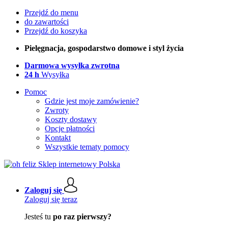
Przejdź do menu
do zawartości
Przejdź do koszyka
Pielęgnacja, gospodarstwo domowe i styl życia
Darmowa wysyłka zwrotna
24 h
Wysyłka
Pomoc
Gdzie jest moje zamówienie?
Zwroty
Koszty dostawy
Opcje płatności
Kontakt
Wszystkie tematy pomocy
Zaloguj się
Zaloguj się teraz
Jesteś tu
po raz pierwszy?