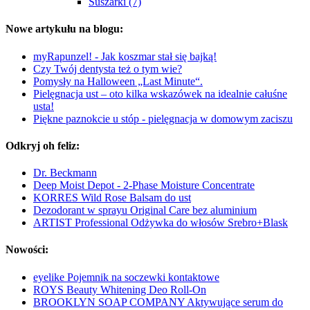
Suszarki (7)
Nowe artykułu na blogu:
myRapunzel! - Jak koszmar stał się bajką!
Czy Twój dentysta też o tym wie?
Pomysły na Halloween „Last Minute“.
Pielęgnacja ust – oto kilka wskazówek na idealnie całuśne
usta!
Piękne paznokcie u stóp - pielęgnacja w domowym zaciszu
Odkryj oh feliz:
Dr. Beckmann
Deep Moist Depot - 2-Phase Moisture Concentrate
KORRES Wild Rose Balsam do ust
Dezodorant w sprayu Original Care bez aluminium
ARTIST Professional Odżywka do włosów Srebro+Blask
Nowości:
eyelike Pojemnik na soczewki kontaktowe
ROYS Beauty Whitening Deo Roll-On
BROOKLYN SOAP COMPANY Aktywujące serum do