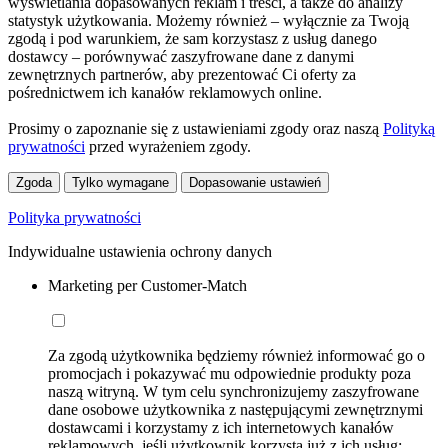
wyświetlania dopasowanych reklam i treści, a także do analizy
statystyk użytkowania. Możemy również – wyłącznie za Twoją
zgodą i pod warunkiem, że sam korzystasz z usług danego
dostawcy – porównywać zaszyfrowane dane z danymi
zewnętrznych partnerów, aby prezentować Ci oferty za
pośrednictwem ich kanałów reklamowych online.
Prosimy o zapoznanie się z ustawieniami zgody oraz naszą
Polityką
prywatności
przed wyrażeniem zgody.
Zgoda
Tylko wymagane
Dopasowanie ustawień
Polityka prywatności
Indywidualne ustawienia ochrony danych
Marketing per Customer-Match
Za zgodą użytkownika będziemy również informować go o
promocjach i pokazywać mu odpowiednie produkty poza
naszą witryną. W tym celu synchronizujemy zaszyfrowane
dane osobowe użytkownika z następującymi zewnętrznymi
dostawcami i korzystamy z ich internetowych kanałów
reklamowych, jeśli użytkownik korzysta już z ich usług: