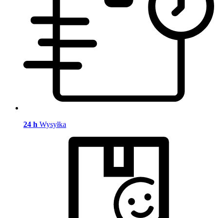
24 h
Wysyłka