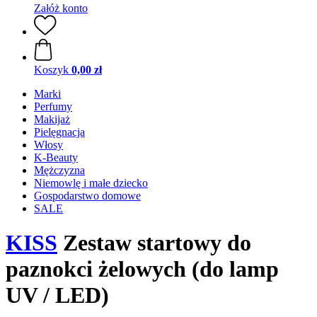
Załóż konto
Koszyk
0,00 zł
Marki
Perfumy
Makijaż
Pielęgnacja
Włosy
K-Beauty
Mężczyzna
Niemowlę i małe dziecko
Gospodarstwo domowe
SALE
KISS
Zestaw startowy do
paznokci żelowych (do lamp
UV / LED)