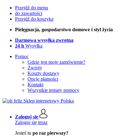
Przejdź do menu
do zawartości
Przejdź do koszyka
Pielęgnacja, gospodarstwo domowe i styl życia
Darmowa wysyłka zwrotna
24 h
Wysyłka
Pomoc
Gdzie jest moje zamówienie?
Zwroty
Koszty dostawy
Opcje płatności
Kontakt
Wszystkie tematy pomocy
Zaloguj się
Zaloguj się teraz
Jesteś tu
po raz pierwszy?