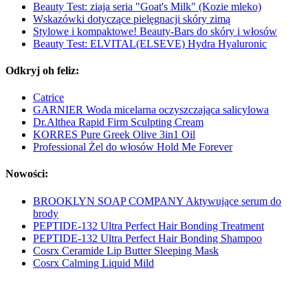
Beauty Test: ziaja seria "Goat's Milk" (Kozie mleko)
Wskazówki dotyczące pielęgnacji skóry zimą
Stylowe i kompaktowe! Beauty-Bars do skóry i włosów
Beauty Test: ELVITAL(ELSEVE) Hydra Hyaluronic
Odkryj oh feliz:
Catrice
GARNIER Woda micelarna oczyszczająca salicylowa
Dr.Althea Rapid Firm Sculpting Cream
KORRES Pure Greek Olive 3in1 Oil
Professional Żel do włosów Hold Me Forever
Nowości:
BROOKLYN SOAP COMPANY Aktywujące serum do
brody
PEPTIDE-132 Ultra Perfect Hair Bonding Treatment
PEPTIDE-132 Ultra Perfect Hair Bonding Shampoo
Cosrx Ceramide Lip Butter Sleeping Mask
Cosrx Calming Liquid Mild