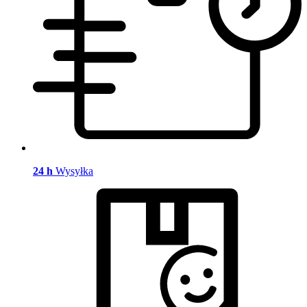
24 h
Wysyłka