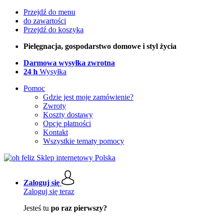
Przejdź do menu
do zawartości
Przejdź do koszyka
Pielęgnacja, gospodarstwo domowe i styl życia
Darmowa wysyłka zwrotna
24 h
Wysyłka
Pomoc
Gdzie jest moje zamówienie?
Zwroty
Koszty dostawy
Opcje płatności
Kontakt
Wszystkie tematy pomocy
Zaloguj się
Zaloguj się teraz
Jesteś tu
po raz pierwszy?