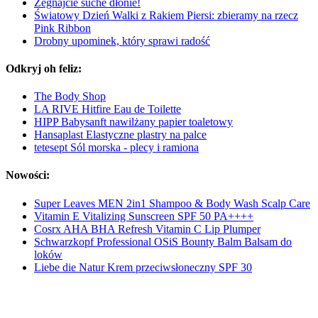
Żegnajcie suche dłonie!
Światowy Dzień Walki z Rakiem Piersi: zbieramy na rzecz
Pink Ribbon
Drobny upominek, który sprawi radość
Odkryj oh feliz:
The Body Shop
LA RIVE Hitfire Eau de Toilette
HIPP Babysanft nawilżany papier toaletowy
Hansaplast Elastyczne plastry na palce
tetesept Sól morska - plecy i ramiona
Nowości:
Super Leaves MEN 2in1 Shampoo & Body Wash Scalp Care
Vitamin E Vitalizing Sunscreen SPF 50 PA++++
Cosrx AHA BHA Refresh Vitamin C Lip Plumper
Schwarzkopf Professional OSiS Bounty Balm Balsam do
loków
Liebe die Natur Krem przeciwsłoneczny SPF 30