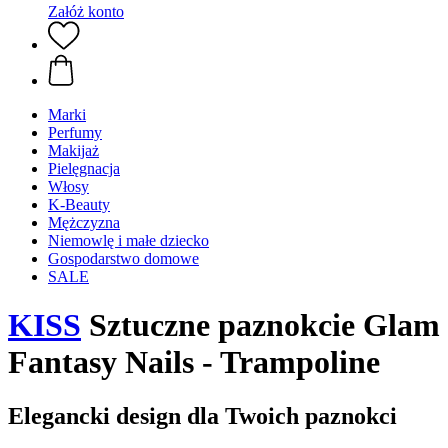
Załóż konto
Marki
Perfumy
Makijaż
Pielęgnacja
Włosy
K-Beauty
Mężczyzna
Niemowlę i małe dziecko
Gospodarstwo domowe
SALE
KISS
Sztuczne paznokcie Glam
Fantasy Nails - Trampoline
Elegancki design dla Twoich paznokci