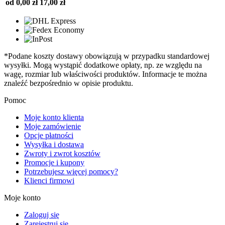
od 0,00 zł
17,00 zł
*Podane koszty dostawy obowiązują w przypadku standardowej
wysyłki. Mogą wystąpić dodatkowe opłaty, np. ze względu na
wagę, rozmiar lub właściwości produktów. Informacje te można
znaleźć bezpośrednio w opisie produktu.
Pomoc
Moje konto klienta
Moje zamówienie
Opcje płatności
Wysyłka i dostawa
Zwroty i zwrot kosztów
Promocje i kupony
Potrzebujesz więcej pomocy?
Klienci firmowi
Moje konto
Zaloguj się
Zarejestruj się