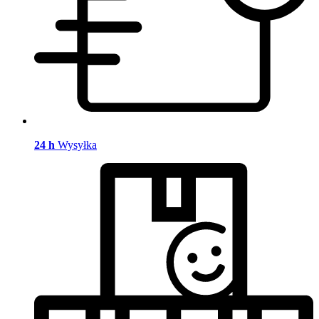
24 h
Wysyłka