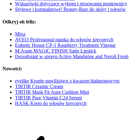
Wskazówki dotyczące wyboru i stosowania prostownicy
Stylowe i kompaktowe! Beauty-Bars do skóry i włosów
Odkryj oh feliz:
Mixa
AVEO Professional pianka do włosów kręconych
Esthetic House CP-1 Raspberry Treatment Vinegar
M.Asam MAGIC FINISH Satin Lipstick
Dezodorant w sprayu Active Mandarine and Neroli Fresh
Nowości:
eyelike Krople nawilżające z kwasem hialuronowym
TIRTIR Ceramic Cream
TIRTIR Mask Fit Aura Cushion Mini
TIRTIR Pure Vitamin C24 Serum
HASK Krem do włosów kręconych