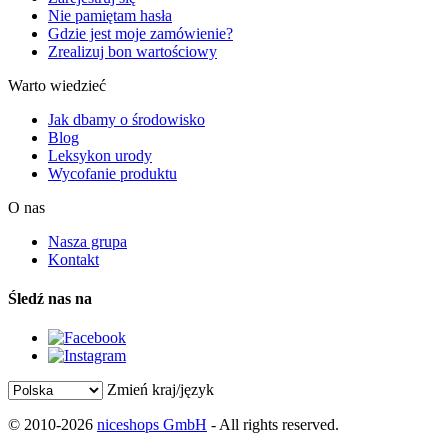
Nie pamiętam hasła
Gdzie jest moje zamówienie?
Zrealizuj bon wartościowy
Warto wiedzieć
Jak dbamy o środowisko
Blog
Leksykon urody
Wycofanie produktu
O nas
Nasza grupa
Kontakt
Śledź nas na
Zmień kraj/język
© 2010-2026
niceshops GmbH
- All rights reserved.