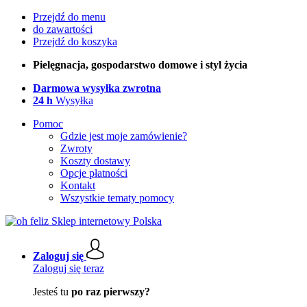
Przejdź do menu
do zawartości
Przejdź do koszyka
Pielęgnacja, gospodarstwo domowe i styl życia
Darmowa wysyłka zwrotna
24 h
Wysyłka
Pomoc
Gdzie jest moje zamówienie?
Zwroty
Koszty dostawy
Opcje płatności
Kontakt
Wszystkie tematy pomocy
Zaloguj się
Zaloguj się teraz
Jesteś tu
po raz pierwszy?