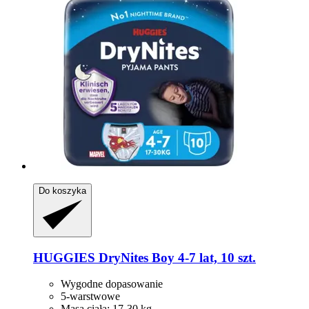
Do koszyka
HUGGIES
DryNites Boy 4-​7 lat, 10 szt.
Wygodne dopasowanie
5-warstwowe
Masa ciała: 17-30 kg