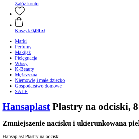
Załóż konto
Koszyk
0,00 zł
Marki
Perfumy
Makijaż
Pielęgnacja
Włosy
K-Beauty
Mężczyzna
Niemowlę i małe dziecko
Gospodarstwo domowe
SALE
Hansaplast
Plastry na odciski, 8 
Zmniejszenie nacisku i ukierunkowana pie
Hansaplast Plastry na odciski