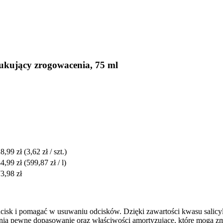
ukujący zrogowacenia, 75 ml
8,99 zł
(3,62 zł / szt.)
4,99 zł
(599,87 zł / l)
3,98 zł
 ucisk i pomagać w usuwaniu odcisków. Dzięki zawartości kwasu sali
wnia pewne dopasowanie oraz właściwości amortyzujące, które mogą zm