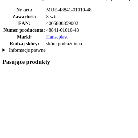
Nr art.:
MUE-48841-01010-48
Zawartość:
8 szt.
EAN:
4005800359002
Numer producenta:
48841-01010-48
Marki:
Hansaplast
Rodzaj skóry:
skóra podrażniona
Informacje prawne
Pasujące produkty