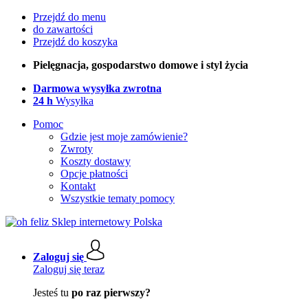
Przejdź do menu
do zawartości
Przejdź do koszyka
Pielęgnacja, gospodarstwo domowe i styl życia
Darmowa wysyłka zwrotna
24 h
Wysyłka
Pomoc
Gdzie jest moje zamówienie?
Zwroty
Koszty dostawy
Opcje płatności
Kontakt
Wszystkie tematy pomocy
Zaloguj się
Zaloguj się teraz
Jesteś tu
po raz pierwszy?