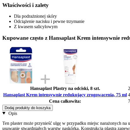
Właściwości i zalety
Dla podrażnionej skóry
Odciążenie nacisku i pewne trzymanie
Z kwasem salicylowym
Kupowane często z Hansaplast Krem intensywnie red
Hansaplast Plastry na odciski, 8 szt.
2
Hansaplast Krem intensywnie redukujący zrogowacenia, 75 ml
4
Cena całkowita:
7
Dodaj produkty do koszyka
Opis
Ten plaster może przynieść ulgę w przypadku miejsc narażonych na
usuwanie stwardniałych warstw naskórka. Konstrukcja plastra zape