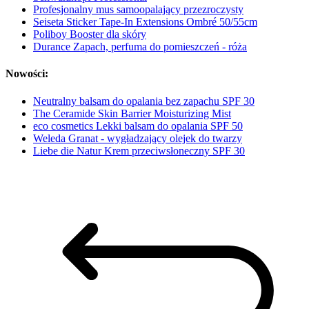
Profesjonalny mus samoopalający przezroczysty
Seiseta Sticker Tape-In Extensions Ombré 50/55cm
Poliboy Booster dla skóry
Durance Zapach, perfuma do pomieszczeń - róża
Nowości:
Neutralny balsam do opalania bez zapachu SPF 30
The Ceramide Skin Barrier Moisturizing Mist
eco cosmetics Lekki balsam do opalania SPF 50
Weleda Granat - wygładzający olejek do twarzy
Liebe die Natur Krem przeciwsłoneczny SPF 30