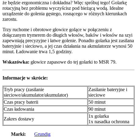
że będzie ergonomiczna i dokładna? Więc spróbuj tego! Golarkę
rotacyjną bez problemu wyczyścisz pod bieżącą wodą. Idealne
urządzenie do golenia gęstego, rosnącego w różnych kierunkach
zarostu.
Trzy ruchome i obrotowe głowice golące w połączeniu z
dołączanym trymerem do długich włosów, baków i włosów na szyi
zapewniają precyzyjne i łatwe golenie. Ponadto golarka jest zasilana
bateryjnie i sieciowo, a jej czas działania na akmulatorze wynosi 50
minut. Ładowanie trwa 1,5 godziny.
Wskazówka:
głowice zapasowe do tej golarki to MSR 79.
Informacje w skrócie:
Tryb pracy (zasilanie
Zasilanie bateryjne i
sieciowe/akumulator/akumulator)
sieciowe
Czas pracy baterii
50 minut
Czas ładowania
90 minut
1x golarka
Zakres dostawy
1x nasadka ochronna
Marki:
Grundig