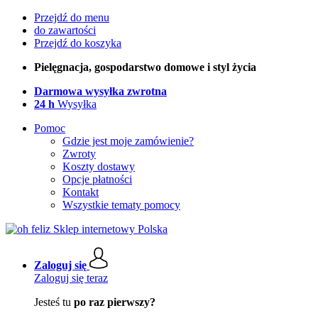
Przejdź do menu
do zawartości
Przejdź do koszyka
Pielęgnacja, gospodarstwo domowe i styl życia
Darmowa wysyłka zwrotna
24 h
Wysyłka
Pomoc
Gdzie jest moje zamówienie?
Zwroty
Koszty dostawy
Opcje płatności
Kontakt
Wszystkie tematy pomocy
Zaloguj się
Zaloguj się teraz
Jesteś tu
po raz pierwszy?