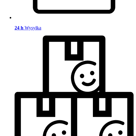
24 h
Wysyłka