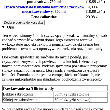
pomarańcza, 750 ml
(19,99 zł / l)
Frosch Środek do usuwania kamienia i zacieków
14,99 zł
mocu Lawendowy, 750 ml
(19,99 zł / l)
Cena całkowita:
29,98 zł
Dodaj produkty do koszyka
Opis
Ten wszechstronny środek czyszczący pozwala w naturalny sposób
zadbać o czystość w całym domu. Jego skuteczna formuła
wykorzystuje moc ekstraktów z pomarańczy, dzięki czemu bez
problemu usuwa nawet uporczywe zabrudzenia oraz tłuste osady.
Doskonale sprawdza się zarówno do mycia podłóg, jak i
czyszczenia zmywalnych powierzchni w kuchni, łazience czy
innych pomieszczeniach. Podczas sprzątania pozostawia przyjemny,
świeży zapach pomarańczy, który nadaje wnętrzom czystości i
lekkości. Formuła oparta jest na europejskich surfaktantach, nie
zawiera mikroplastiku ani składników pochodzenia zwierzęcego.
Dawkowanie na 5 litrów wody
Lekkie zabrudzenia
30 ml (2 łyżki stołowe)
Silniejsze zabrudzenia
60 ml (4 łyżki stołowe)
W przypadku szczególnie uporczywych zabrudzeń środek można