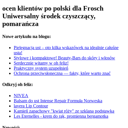
ocen klientów po polski dla Frosch
Uniwersalny środek czyszczący,
pomarańcza
Nowe artykułu na blogu:
Pielęgnacja ust – oto kilka wskazówek na idealnie całuśne
usta!
Stylowe i kompaktowe! Beauty-Bars do skóry i włosów
Serdecznie witamy w oh feliz!
Praktyczny system uzupełnień
Ochrona przeciwsłoneczna — fakty, które warto znać
Odkryj oh feliz:
NIVEA
Balsam do ust Intense Repair Formuła Norweska
lavera Lip Contour
Kamień zapachowy "kwiat róży" ze szklaną podstawką
Les Eternelles - krem do rąk, promienna bergamotka
Nowości: