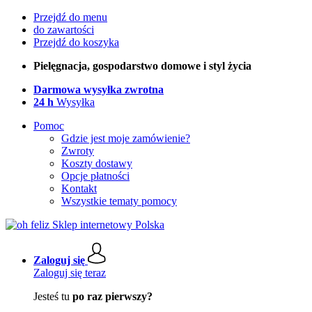
Przejdź do menu
do zawartości
Przejdź do koszyka
Pielęgnacja, gospodarstwo domowe i styl życia
Darmowa wysyłka zwrotna
24 h
Wysyłka
Pomoc
Gdzie jest moje zamówienie?
Zwroty
Koszty dostawy
Opcje płatności
Kontakt
Wszystkie tematy pomocy
Zaloguj się
Zaloguj się teraz
Jesteś tu
po raz pierwszy?