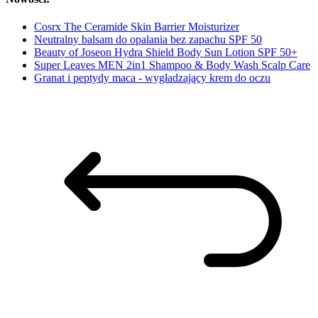
Cosrx The Ceramide Skin Barrier Moisturizer
Neutralny balsam do opalania bez zapachu SPF 50
Beauty of Joseon Hydra Shield Body Sun Lotion SPF 50+
Super Leaves MEN 2in1 Shampoo & Body Wash Scalp Care
Granat i peptydy maca - wygładzający krem do oczu