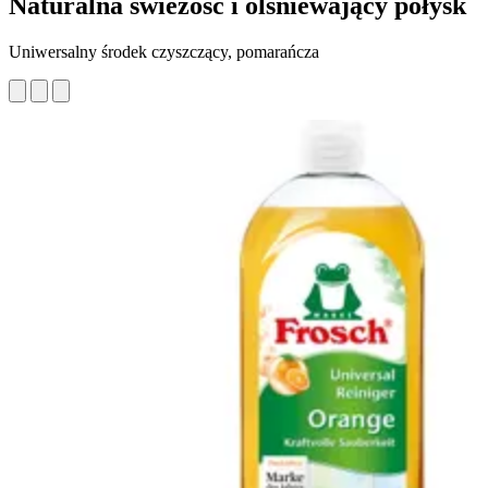
Naturalna świeżość i olśniewający połysk
Uniwersalny środek czyszczący, pomarańcza