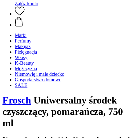
Załóż konto
Marki
Perfumy
Makijaż
Pielęgnacja
Włosy
K-Beauty
Mężczyzna
Niemowlę i małe dziecko
Gospodarstwo domowe
SALE
Frosch
Uniwersalny środek
czyszczący, pomarańcza, 750
ml