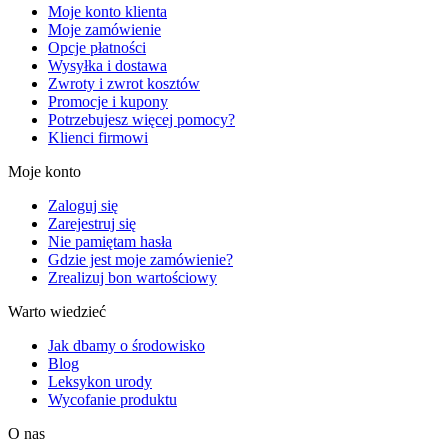
Moje konto klienta
Moje zamówienie
Opcje płatności
Wysyłka i dostawa
Zwroty i zwrot kosztów
Promocje i kupony
Potrzebujesz więcej pomocy?
Klienci firmowi
Moje konto
Zaloguj się
Zarejestruj się
Nie pamiętam hasła
Gdzie jest moje zamówienie?
Zrealizuj bon wartościowy
Warto wiedzieć
Jak dbamy o środowisko
Blog
Leksykon urody
Wycofanie produktu
O nas