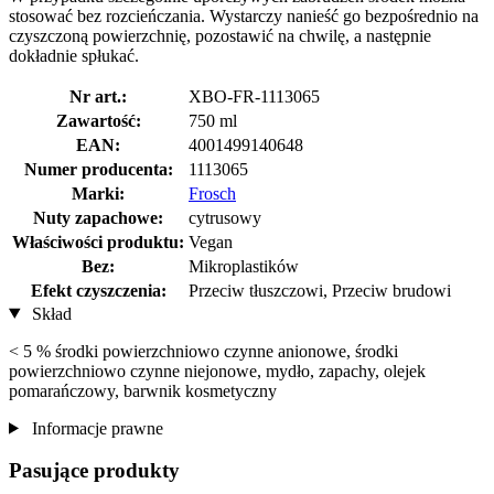
stosować bez rozcieńczania. Wystarczy nanieść go bezpośrednio na
czyszczoną powierzchnię, pozostawić na chwilę, a następnie
dokładnie spłukać.
Nr art.:
XBO-FR-1113065
Zawartość:
750 ml
EAN:
4001499140648
Numer producenta:
1113065
Marki:
Frosch
Nuty zapachowe:
cytrusowy
Właściwości produktu:
Vegan
Bez:
Mikroplastików
Efekt czyszczenia:
Przeciw tłuszczowi, Przeciw brudowi
Skład
< 5 % środki powierzchniowo czynne anionowe, środki
powierzchniowo czynne niejonowe, mydło, zapachy, olejek
pomarańczowy, barwnik kosmetyczny
Informacje prawne
Pasujące produkty