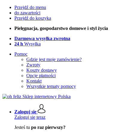
Przejdź do menu
do zawartości
Przejdź do koszyka
Pielęgnacja, gospodarstwo domowe i styl życia
Darmowa wysyłka zwrotna
24 h
Wysyłka
Pomoc
Gdzie jest moje zamówienie?
Zwroty
Koszty dostawy
Opcje płatności
Kontakt
Wszystkie tematy pomocy
Zaloguj się
Zaloguj się teraz
Jesteś tu
po raz pierwszy?