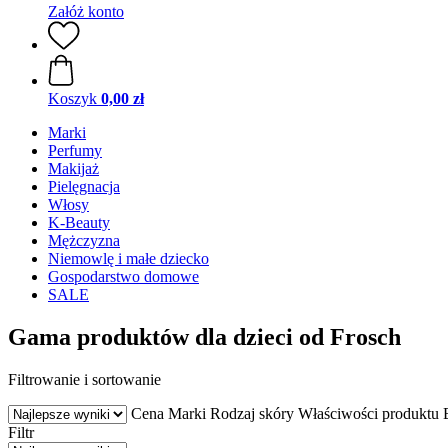
Załóż konto
Koszyk
0,00 zł
Marki
Perfumy
Makijaż
Pielęgnacja
Włosy
K-Beauty
Mężczyzna
Niemowlę i małe dziecko
Gospodarstwo domowe
SALE
Gama produktów dla dzieci od Frosch
Filtrowanie i sortowanie
Cena
Marki
Rodzaj skóry
Właściwości produktu
Filtr