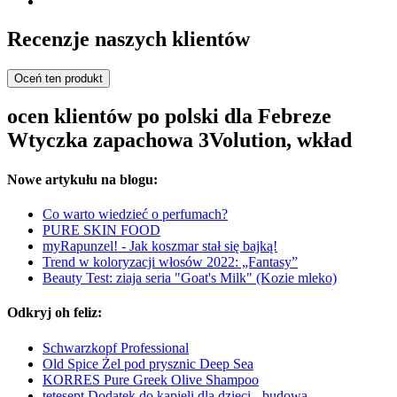
Recenzje naszych klientów
Oceń ten produkt
ocen klientów po polski dla Febreze
Wtyczka zapachowa 3Volution, wkład
Nowe artykułu na blogu:
Co warto wiedzieć o perfumach?
PURE SKIN FOOD
myRapunzel! - Jak koszmar stał się bajką!
Trend w koloryzacji włosów 2022: „Fantasy”
Beauty Test: ziaja seria "Goat's Milk" (Kozie mleko)
Odkryj oh feliz:
Schwarzkopf Professional
Old Spice Żel pod prysznic Deep Sea
KORRES Pure Greek Olive Shampoo
tetesept Dodatek do kąpieli dla dzieci - budowa