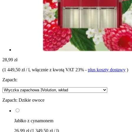
28,99 zł
(
1 449,50 zł / l
, włącznie z kwotą VAT 23%
-
plus koszty dostawy
)
Zapach:
Zapach:
Dzikie owoce
Jabłko z cynamonem
26,99 zł
(1 349,50 zł / l)