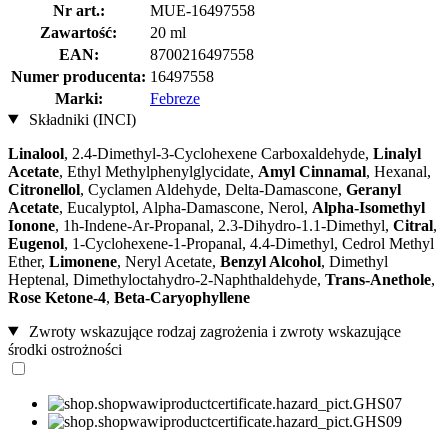
Nr art.:
MUE-16497558
Zawartość:
20 ml
EAN:
8700216497558
Numer producenta:
16497558
Marki:
Febreze
Składniki (INCI)
Linalool
, 2.4-Dimethyl-3-Cyclohexene Carboxaldehyde,
Linalyl
Acetate
, Ethyl Methylphenylglycidate,
Amyl Cinnamal
, Hexanal,
Citronellol
, Cyclamen Aldehyde, Delta-Damascone,
Geranyl
Acetate
, Eucalyptol, Alpha-Damascone, Nerol,
Alpha-Isomethyl
Ionone
, 1h-Indene-Ar-Propanal, 2.3-Dihydro-1.1-Dimethyl,
Citral
,
Eugenol
, 1-Cyclohexene-1-Propanal, 4.4-Dimethyl, Cedrol Methyl
Ether,
Limonene
, Neryl Acetate,
Benzyl Alcohol
, Dimethyl
Heptenal, Dimethyloctahydro-2-Naphthaldehyde,
Trans-Anethole
,
Rose Ketone-4
,
Beta-Caryophyllene
Zwroty wskazujące rodzaj zagrożenia i zwroty wskazujące
środki ostrożności