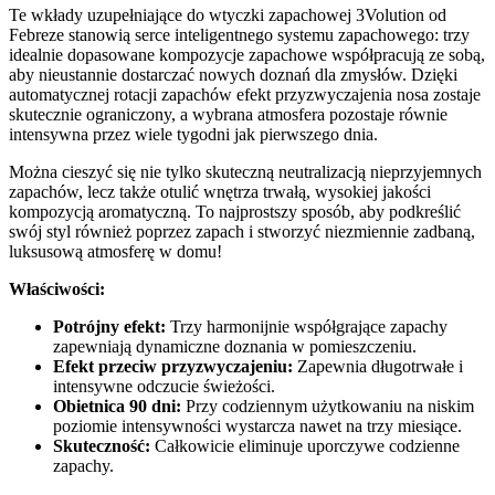
Te wkłady uzupełniające do wtyczki zapachowej 3Volution od
Febreze stanowią serce inteligentnego systemu zapachowego: trzy
idealnie dopasowane kompozycje zapachowe współpracują ze sobą,
aby nieustannie dostarczać nowych doznań dla zmysłów. Dzięki
automatycznej rotacji zapachów efekt przyzwyczajenia nosa zostaje
skutecznie ograniczony, a wybrana atmosfera pozostaje równie
intensywna przez wiele tygodni jak pierwszego dnia.
Można cieszyć się nie tylko skuteczną neutralizacją nieprzyjemnych
zapachów, lecz także otulić wnętrza trwałą, wysokiej jakości
kompozycją aromatyczną. To najprostszy sposób, aby podkreślić
swój styl również poprzez zapach i stworzyć niezmiennie zadbaną,
luksusową atmosferę w domu!
Właściwości:
Potrójny efekt:
Trzy harmonijnie współgrające zapachy
zapewniają dynamiczne doznania w pomieszczeniu.
Efekt przeciw przyzwyczajeniu:
Zapewnia długotrwałe i
intensywne odczucie świeżości.
Obietnica 90 dni:
Przy codziennym użytkowaniu na niskim
poziomie intensywności wystarcza nawet na trzy miesiące.
Skuteczność:
Całkowicie eliminuje uporczywe codzienne
zapachy.