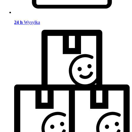
24 h
Wysyłka