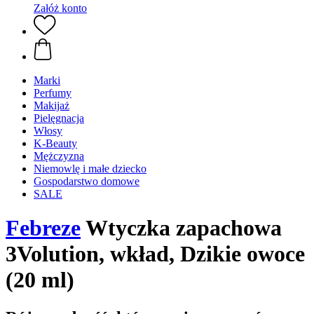
Załóż konto
Marki
Perfumy
Makijaż
Pielęgnacja
Włosy
K-Beauty
Mężczyzna
Niemowlę i małe dziecko
Gospodarstwo domowe
SALE
Febreze
Wtyczka zapachowa
3Volution, wkład, Dzikie owoce
(20 ml)