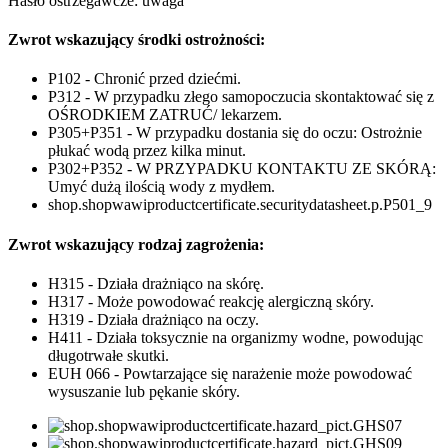
Hasło ostrzegawcze: uwaga
Zwrot wskazujący środki ostrożności:
P102 - Chronić przed dziećmi.
P312 - W przypadku złego samopoczucia skontaktować się z
OŚRODKIEM ZATRUĆ/ lekarzem.
P305+P351 - W przypadku dostania się do oczu: Ostrożnie
płukać wodą przez kilka minut.
P302+P352 - W PRZYPADKU KONTAKTU ZE SKÓRĄ:
Umyć dużą ilością wody z mydłem.
shop.shopwawiproductcertificate.securitydatasheet.p.P501_9
Zwrot wskazujący rodzaj zagrożenia:
H315 - Działa drażniąco na skórę.
H317 - Może powodować reakcję alergiczną skóry.
H319 - Działa drażniąco na oczy.
H411 - Działa toksycznie na organizmy wodne, powodując
długotrwałe skutki.
EUH 066 - Powtarzające się narażenie może powodować
wysuszanie lub pękanie skóry.