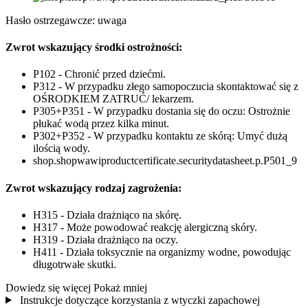
Hasło ostrzegawcze: uwaga
Zwrot wskazujący środki ostrożności:
P102 - Chronić przed dziećmi.
P312 - W przypadku złego samopoczucia skontaktować się z
OŚRODKIEM ZATRUĆ/ lekarzem.
P305+P351 - W przypadku dostania się do oczu: Ostrożnie
płukać wodą przez kilka minut.
P302+P352 - W przypadku kontaktu ze skórą: Umyć dużą
ilością wody.
shop.shopwawiproductcertificate.securitydatasheet.p.P501_9
Zwrot wskazujący rodzaj zagrożenia:
H315 - Działa drażniąco na skórę.
H317 - Może powodować reakcję alergiczną skóry.
H319 - Działa drażniąco na oczy.
H411 - Działa toksycznie na organizmy wodne, powodując
długotrwałe skutki.
Dowiedz się więcej
Pokaż mniej
Instrukcje dotyczące korzystania z wtyczki zapachowej