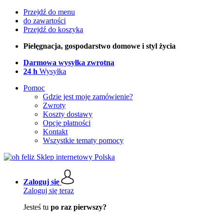
Przejdź do menu
do zawartości
Przejdź do koszyka
Pielęgnacja, gospodarstwo domowe i styl życia
Darmowa wysyłka zwrotna
24 h
Wysyłka
Pomoc
Gdzie jest moje zamówienie?
Zwroty
Koszty dostawy
Opcje płatności
Kontakt
Wszystkie tematy pomocy
Zaloguj się
Zaloguj się teraz
Jesteś tu
po raz pierwszy?