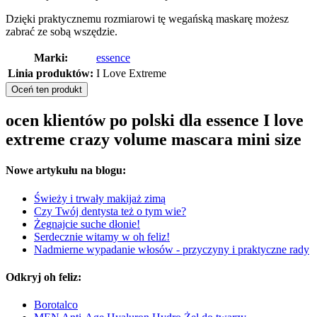
Dzięki praktycznemu rozmiarowi tę wegańską maskarę możesz
zabrać ze sobą wszędzie.
Marki:
essence
Linia produktów:
I Love Extreme
Oceń ten produkt
ocen klientów po polski dla essence I love
extreme crazy volume mascara mini size
Nowe artykułu na blogu:
Świeży i trwały makijaż zimą
Czy Twój dentysta też o tym wie?
Żegnajcie suche dłonie!
Serdecznie witamy w oh feliz!
Nadmierne wypadanie włosów - przyczyny i praktyczne rady
Odkryj oh feliz:
Borotalco