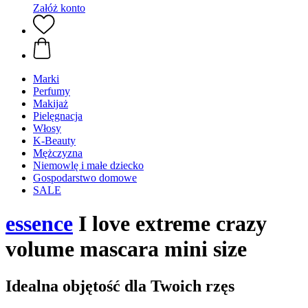
Załóż konto
Marki
Perfumy
Makijaż
Pielęgnacja
Włosy
K-Beauty
Mężczyzna
Niemowlę i małe dziecko
Gospodarstwo domowe
SALE
essence
I love extreme crazy
volume mascara mini size
Idealna objętość dla Twoich rzęs