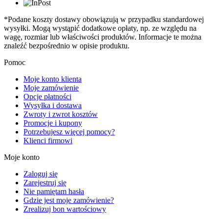
*Podane koszty dostawy obowiązują w przypadku standardowej
wysyłki. Mogą wystąpić dodatkowe opłaty, np. ze względu na
wagę, rozmiar lub właściwości produktów. Informacje te można
znaleźć bezpośrednio w opisie produktu.
Pomoc
Moje konto klienta
Moje zamówienie
Opcje płatności
Wysyłka i dostawa
Zwroty i zwrot kosztów
Promocje i kupony
Potrzebujesz więcej pomocy?
Klienci firmowi
Moje konto
Zaloguj się
Zarejestruj się
Nie pamiętam hasła
Gdzie jest moje zamówienie?
Zrealizuj bon wartościowy