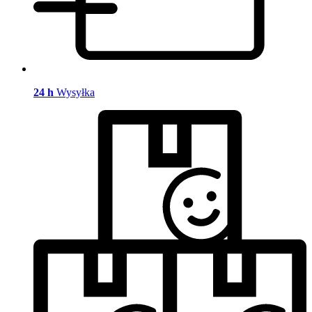
24 h
Wysyłka