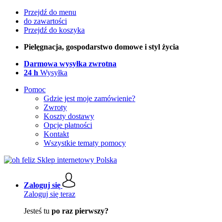
Przejdź do menu
do zawartości
Przejdź do koszyka
Pielęgnacja, gospodarstwo domowe i styl życia
Darmowa wysyłka zwrotna
24 h
Wysyłka
Pomoc
Gdzie jest moje zamówienie?
Zwroty
Koszty dostawy
Opcje płatności
Kontakt
Wszystkie tematy pomocy
Zaloguj się
Zaloguj się teraz
Jesteś tu
po raz pierwszy?