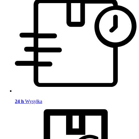
24 h
Wysyłka