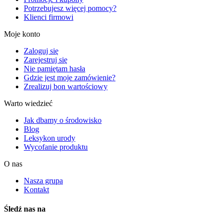
Potrzebujesz więcej pomocy?
Klienci firmowi
Moje konto
Zaloguj się
Zarejestruj się
Nie pamiętam hasła
Gdzie jest moje zamówienie?
Zrealizuj bon wartościowy
Warto wiedzieć
Jak dbamy o środowisko
Blog
Leksykon urody
Wycofanie produktu
O nas
Nasza grupa
Kontakt
Śledź nas na