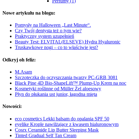
Perfumy (1)
Nowe artykułu na blogu:
Pomysły na Halloween „Last Minute“.
Czy Twój dentysta też o tym wie?
Praktyczny system uzupełnień
Beauty Test: ELVITAL(ELSEVE) Hydra Hyaluronic
Truskawkowe nogi – co to właściwie jest?
Odkryj oh feliz:
M.Asam
Szczoteczka do oczyszczania twarzy PC-GRB 3081
Black Pine 4D Bio-ShapeLift™ Plump-Up Krem na noc
Kosmetyki roślinne od Müller Żel aloesowy
Płyn do płukania ust junior, łagodna mięta
Nowości:
eco cosmetics Lekki balsam do opalania SPF 50
eyelike Krople nawilżające z kwasem hialuronowym
Cosrx Ceramide Lip Butter Sleeping Mask
Tinted Gradual Self Tan Cream