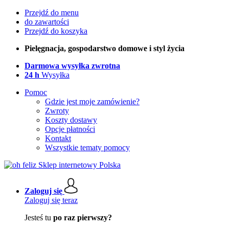
Przejdź do menu
do zawartości
Przejdź do koszyka
Pielęgnacja, gospodarstwo domowe i styl życia
Darmowa wysyłka zwrotna
24 h
Wysyłka
Pomoc
Gdzie jest moje zamówienie?
Zwroty
Koszty dostawy
Opcje płatności
Kontakt
Wszystkie tematy pomocy
Zaloguj się
Zaloguj się teraz
Jesteś tu
po raz pierwszy?