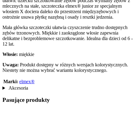
ułatwić dziecku szczotkowanie zębów podczas wymiany zębów z
mlecznych na stałe, szczoteczka elmex® junior ze specjalnym
włosiem X dociera daleko do przestrzeni międzyzębowych i
ostrożnie usuwa płytkę nazębną i osady i resztki jedzenia.
Mała główka szczoteczki ułatwia czyszczenie trudno dostępnych
zębów trzonowych. Miękkie i zaokrąglone włosie zapewnia
delikatne i bezproblemowe szczotkowanie. Idealna dla dzieci od 6 -
12 lat.
Włosie:
miękkie
Uwaga:
Produkt dostępny w różnych wersjach kolorystycznych.
Niestety nie można wybrać wariantu kolorystycznego.
Marki:
elmex®
Akcesoria
Pasujące produkty