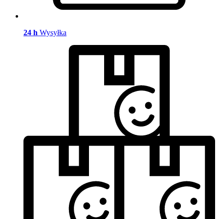
24 h
Wysyłka