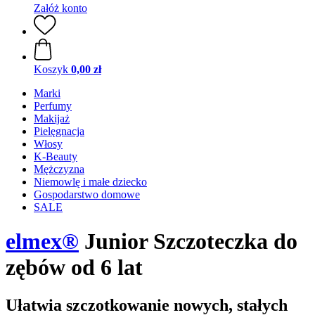
Załóż konto
Koszyk
0,00 zł
Marki
Perfumy
Makijaż
Pielęgnacja
Włosy
K-Beauty
Mężczyzna
Niemowlę i małe dziecko
Gospodarstwo domowe
SALE
elmex®
Junior Szczoteczka do
zębów od 6 lat
Ułatwia szczotkowanie nowych, stałych