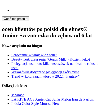
Oceń ten produkt
ocen klientów po polski dla elmex®
Junior Szczoteczka do zębów od 6 lat
Nowe artykułu na blogu:
Serdecznie witamy w oh feliz!
Beauty Test: ziaja seria "Goat's Milk" (Kozie mleko)
Pielęgnacja ust – oto kilka wskazówek na idealnie całuśne
usta!
Wskazówki dotyczące pielęgnacji skóry zimą
Trend w koloryzacji włosów 2022: „Fantasy”
Odkryj oh feliz:
sebamed
LA RIVE ACS Angel Cat Sugar Melon Eau de Parfum
Indola Color Style Mousse New