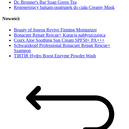
Dr. Bronner's Bar Soap Green Tea
Regenerujący balsam-opatrunek do ciała Creamy Musk
Nowości:
Beauty of Joseon Revive Firming Moisturizer
Bonacure Repair Rescue+ Kuracja nabłyszczająca
Cosrx Aloe Soothing Sun Cream SPF50+ PA+++
Schwarzkopf Professional Bonacure Repair Rescue+
Szampon
TIRTIR Hydro Boost Enzyme Powder Wash