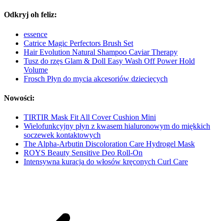
Odkryj oh feliz:
essence
Catrice Magic Perfectors Brush Set
Hair Evolution Natural Shampoo Caviar Therapy
Tusz do rzęs Glam & Doll Easy Wash Off Power Hold
Volume
Frosch Płyn do mycia akcesoriów dziecięcych
Nowości:
TIRTIR Mask Fit All Cover Cushion Mini
Wielofunkcyjny płyn z kwasem hialuronowym do miękkich
soczewek kontaktowych
The Alpha-Arbutin Discoloration Care Hydrogel Mask
ROYS Beauty Sensitive Deo Roll-On
Intensywna kuracja do włosów kręconych Curl Care