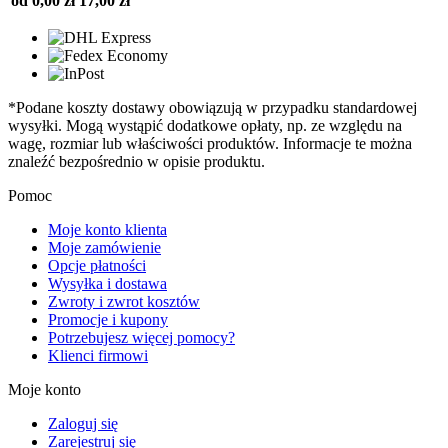
od 0,00 zł
17,00 zł
*Podane koszty dostawy obowiązują w przypadku standardowej
wysyłki. Mogą wystąpić dodatkowe opłaty, np. ze względu na
wagę, rozmiar lub właściwości produktów. Informacje te można
znaleźć bezpośrednio w opisie produktu.
Pomoc
Moje konto klienta
Moje zamówienie
Opcje płatności
Wysyłka i dostawa
Zwroty i zwrot kosztów
Promocje i kupony
Potrzebujesz więcej pomocy?
Klienci firmowi
Moje konto
Zaloguj się
Zarejestruj się