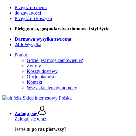
Przejdź do menu
do zawartości
Przejdź do koszyka
Pielęgnacja, gospodarstwo domowe i styl życia
Darmowa wysyłka zwrotna
24 h
Wysyłka
Pomoc
Gdzie jest moje zamówienie?
Zwroty
Koszty dostawy
Opcje płatności
Kontakt
Wszystkie tematy pomocy
Zaloguj się
Zaloguj się teraz
Jesteś tu
po raz pierwszy?