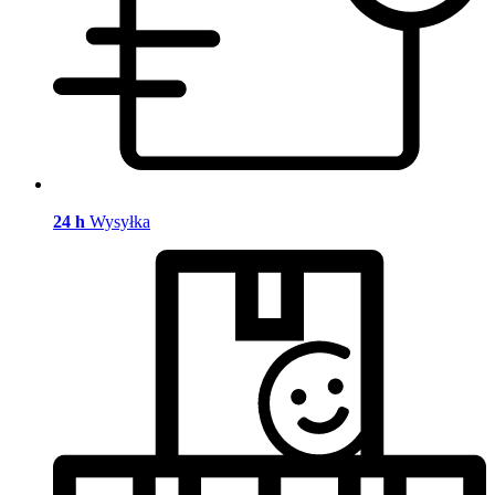
24 h
Wysyłka