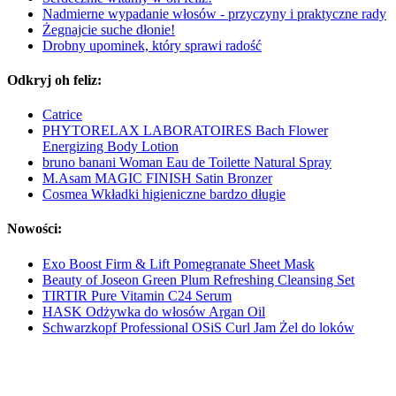
Nadmierne wypadanie włosów - przyczyny i praktyczne rady
Żegnajcie suche dłonie!
Drobny upominek, który sprawi radość
Odkryj oh feliz:
Catrice
PHYTORELAX LABORATOIRES Bach Flower
Energizing Body Lotion
bruno banani Woman Eau de Toilette Natural Spray
M.Asam MAGIC FINISH Satin Bronzer
Cosmea Wkładki higieniczne bardzo długie
Nowości:
Exo Boost Firm & Lift Pomegranate Sheet Mask
Beauty of Joseon Green Plum Refreshing Cleansing Set
TIRTIR Pure Vitamin C24 Serum
HASK Odżywka do włosów Argan Oil
Schwarzkopf Professional OSiS Curl Jam Żel do loków