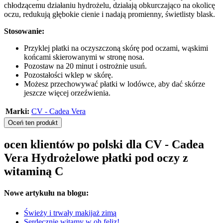
chłodzącemu działaniu hydrożelu, działają obkurczająco na okolicę
oczu, redukują głębokie cienie i nadają promienny, świetlisty blask.
Stosowanie:
Przyklej płatki na oczyszczoną skórę pod oczami, wąskimi
końcami skierowanymi w stronę nosa.
Pozostaw na 20 minut i ostrożnie usuń.
Pozostałości wklep w skórę.
Możesz przechowywać płatki w lodówce, aby dać skórze
jeszcze więcej orzeźwienia.
Marki:
CV - Cadea Vera
Oceń ten produkt
ocen klientów po polski dla CV - Cadea
Vera Hydrożelowe płatki pod oczy z
witaminą C
Nowe artykułu na blogu:
Świeży i trwały makijaż zimą
Serdecznie witamy w oh feliz!