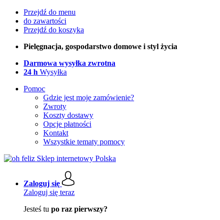
Przejdź do menu
do zawartości
Przejdź do koszyka
Pielęgnacja, gospodarstwo domowe i styl życia
Darmowa wysyłka zwrotna
24 h
Wysyłka
Pomoc
Gdzie jest moje zamówienie?
Zwroty
Koszty dostawy
Opcje płatności
Kontakt
Wszystkie tematy pomocy
Zaloguj się
Zaloguj się teraz
Jesteś tu
po raz pierwszy?