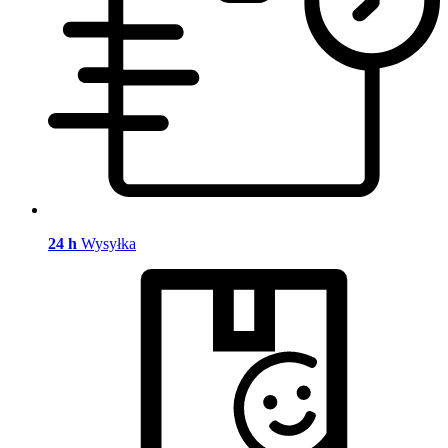
24 h
Wysyłka