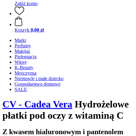
Załóż konto
Koszyk
0,00 zł
Marki
Perfumy
Makijaż
Pielęgnacja
Włosy
K-Beauty
Mężczyzna
Niemowlę i małe dziecko
Gospodarstwo domowe
SALE
CV - Cadea Vera
Hydrożelowe
płatki pod oczy z witaminą C
Z kwasem hialuronowym i pantenolem