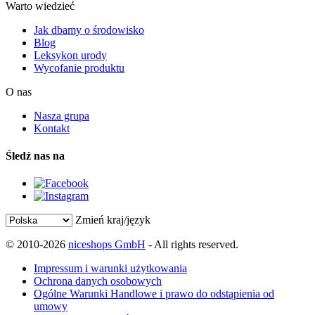
Warto wiedzieć
Jak dbamy o środowisko
Blog
Leksykon urody
Wycofanie produktu
O nas
Nasza grupa
Kontakt
Śledź nas na
Zmień kraj/język
© 2010-2026
niceshops GmbH
- All rights reserved.
Impressum i warunki użytkowania
Ochrona danych osobowych
Ogólne Warunki Handlowe i prawo do odstąpienia od
umowy