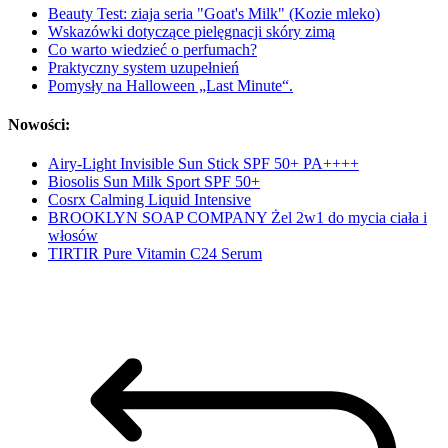
Beauty Test: ziaja seria "Goat's Milk" (Kozie mleko)
Wskazówki dotyczące pielęgnacji skóry zimą
Co warto wiedzieć o perfumach?
Praktyczny system uzupełnień
Pomysły na Halloween „Last Minute“.
Nowości:
Airy-Light Invisible Sun Stick SPF 50+ PA++++
Biosolis Sun Milk Sport SPF 50+
Cosrx Calming Liquid Intensive
BROOKLYN SOAP COMPANY Żel 2w1 do mycia ciała i
włosów
TIRTIR Pure Vitamin C24 Serum