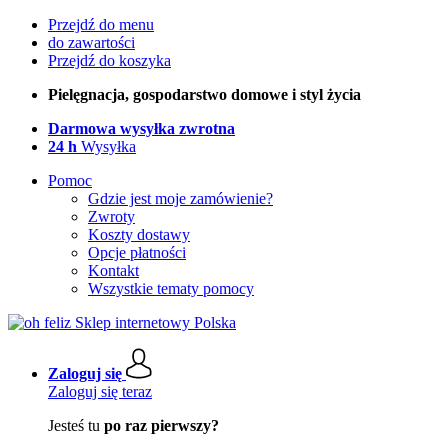
Przejdź do menu
do zawartości
Przejdź do koszyka
Pielęgnacja, gospodarstwo domowe i styl życia
Darmowa wysyłka zwrotna
24 h
Wysyłka
Pomoc
Gdzie jest moje zamówienie?
Zwroty
Koszty dostawy
Opcje płatności
Kontakt
Wszystkie tematy pomocy
Zaloguj się
Zaloguj się teraz
Jesteś tu
po raz pierwszy?