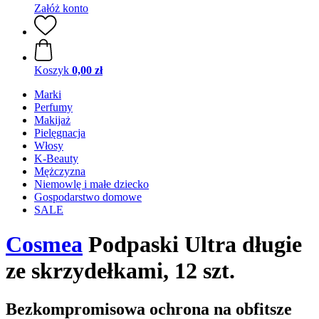
Załóż konto
Koszyk
0,00 zł
Marki
Perfumy
Makijaż
Pielęgnacja
Włosy
K-Beauty
Mężczyzna
Niemowlę i małe dziecko
Gospodarstwo domowe
SALE
Cosmea
Podpaski Ultra długie
ze skrzydełkami, 12 szt.
Bezkompromisowa ochrona na obfitsze