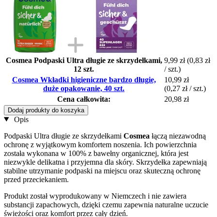
Cosmea Podpaski Ultra długie ze skrzydełkami,
9,99 zł
(0,83 zł
12 szt.
/ szt.)
Cosmea Wkładki higieniczne bardzo długie,
10,99 zł
duże opakowanie, 40 szt.
(0,27 zł / szt.)
Cena całkowita:
20,98 zł
Dodaj produkty do koszyka
Opis
Podpaski Ultra długie ze skrzydełkami
Cosmea
łączą niezawodną
ochronę z wyjątkowym komfortem noszenia. Ich powierzchnia
została wykonana w 100% z bawełny organicznej, która jest
niezwykle delikatna i przyjemna dla skóry. Skrzydełka zapewniają
stabilne utrzymanie podpaski na miejscu oraz skuteczną ochronę
przed przeciekaniem.
Produkt został wyprodukowany w Niemczech i nie zawiera
substancji zapachowych, dzięki czemu zapewnia naturalne uczucie
świeżości oraz komfort przez cały dzień.