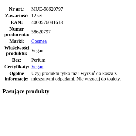
Nr art.:
MUE-58620797
Zawartość:
12 szt.
EAN:
4000576041618
Numer
58620797
producenta:
Marki:
Cosmea
Właściwości
Vegan
produktu:
Bez:
Perfum
Certyfikaty:
Vegan
Ogólne
Użyj produktu tylko raz i wyrzuć do kosza z
informacje:
mieszanymi odpadami. Nie wrzucaj do toalety.
Pasujące produkty