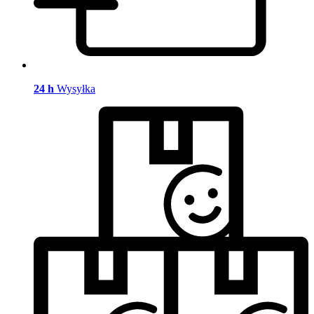
24 h
Wysyłka