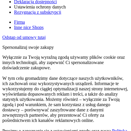
Deklaracja dostępności
Ustawienia ochrony danych
Rezygnacja z subskrypcji
Firma
Inne nice Shops
Odstąp od umowy tutaj
Spersonalizuj swoje zakupy
Wyłącznie za Twoją wyraźną zgodą używamy plików cookie oraz
innych technologii, aby zapewnić Ci spersonalizowane
doświadczenie zakupowe.
W tym celu gromadzimy dane dotyczące naszych użytkowników,
ich zachowań oraz wykorzystywanych urządzeń. Informacje te
wykorzystujemy do ciągłej optymalizacji naszej strony internetowej,
wyświetlania dopasowanych reklam i treści, a także do analizy
statystyk użytkowania. Możemy również – wyłącznie za Twoją
zgodą i pod warunkiem, że sam korzystasz z usług danego
dostawcy – porównywać zaszyfrowane dane z danymi
zewnętrznych partnerów, aby prezentować Ci oferty za
pośrednictwem ich kanałów reklamowych online.
Prosimy o zapoznanie się z ustawieniami zgody oraz naszą
Polityką