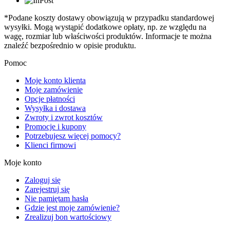
*Podane koszty dostawy obowiązują w przypadku standardowej
wysyłki. Mogą wystąpić dodatkowe opłaty, np. ze względu na
wagę, rozmiar lub właściwości produktów. Informacje te można
znaleźć bezpośrednio w opisie produktu.
Pomoc
Moje konto klienta
Moje zamówienie
Opcje płatności
Wysyłka i dostawa
Zwroty i zwrot kosztów
Promocje i kupony
Potrzebujesz więcej pomocy?
Klienci firmowi
Moje konto
Zaloguj się
Zarejestruj się
Nie pamiętam hasła
Gdzie jest moje zamówienie?
Zrealizuj bon wartościowy