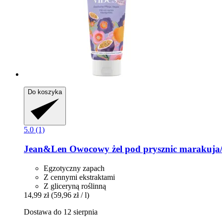
Do koszyka
5.0 (1)
Jean&Len
Owocowy żel pod prysznic marakuja/
Egzotyczny zapach
Z cennymi ekstraktami
Z gliceryną roślinną
14,99 zł
(59,96 zł / l)
Dostawa do 12 sierpnia