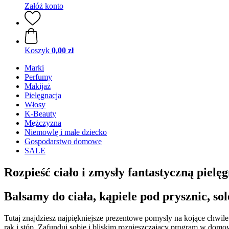
Załóż konto
Koszyk
0,00 zł
Marki
Perfumy
Makijaż
Pielęgnacja
Włosy
K-Beauty
Mężczyzna
Niemowlę i małe dziecko
Gospodarstwo domowe
SALE
Rozpieść ciało i zmysły fantastyczną pielę
Balsamy do ciała, kąpiele pod prysznic, sole
Tutaj znajdziesz najpiękniejsze prezentowe pomysły na kojące chwi
rąk i stóp. Zafunduj sobie i bliskim rozpieszczający program w dom