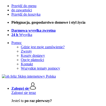
Przejdź do menu
do zawartości
Przejdź do koszyka
Pielęgnacja, gospodarstwo domowe i styl życia
Darmowa wysyłka zwrotna
24 h
Wysyłka
Pomoc
Gdzie jest moje zamówienie?
Zwroty
Koszty dostawy
Opcje płatności
Kontakt
Wszystkie tematy pomocy
Zaloguj się
Zaloguj się teraz
Jesteś tu
po raz pierwszy?