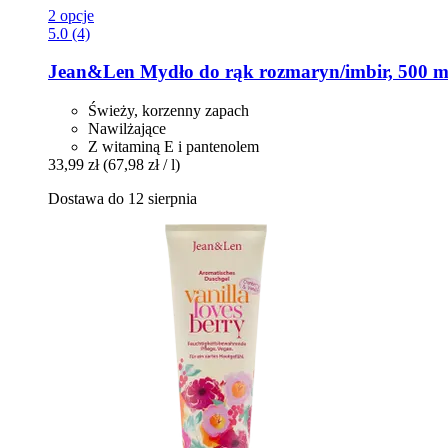
2 opcje
5.0 (4)
Jean&Len
Mydło do rąk rozmaryn/imbir, 500 m
Świeży, korzenny zapach
Nawilżające
Z witaminą E i pantenolem
33,99 zł
(67,98 zł / l)
Dostawa do 12 sierpnia