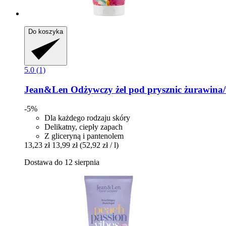
Do koszyka
5.0 (1)
Jean&Len
Odżywczy żel pod prysznic żurawina/
-5%
Dla każdego rodzaju skóry
Delikatny, ciepły zapach
Z gliceryną i pantenolem
13,23 zł
13,99 zł
(52,92 zł / l)
Dostawa do 12 sierpnia