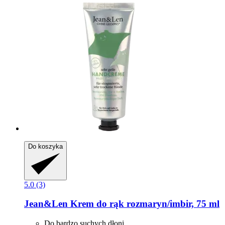
Do koszyka
5.0 (3)
Jean&Len
Krem ​​do rąk rozmaryn/imbir, 75 ml
Do bardzo suchych dłoni