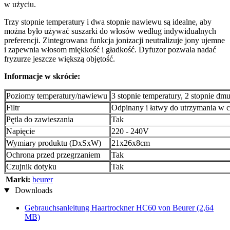
w użyciu.
Trzy stopnie temperatury i dwa stopnie nawiewu są idealne, aby
można było używać suszarki do włosów według indywidualnych
preferencji. Zintegrowana funkcja jonizacji neutralizuje jony ujemne
i zapewnia włosom miękkość i gładkość. Dyfuzor pozwala nadać
fryzurze jeszcze większą objętość.
Informacje w skrócie:
Poziomy temperatury/nawiewu
3 stopnie temperatury, 2 stopnie d
Filtr
Odpinany i łatwy do utrzymania w c
Pętla do zawieszania
Tak
Napięcie
220 - 240V
Wymiary produktu (DxSxW)
21x26x8cm
Ochrona przed przegrzaniem
Tak
Czujnik dotyku
Tak
Marki:
beurer
Downloads
Gebrauchsanleitung Haartrockner HC60 von Beurer
(2,64
MB)