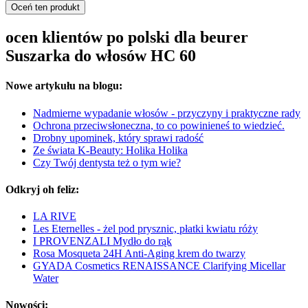
Oceń ten produkt
ocen klientów po polski dla beurer
Suszarka do włosów HC 60
Nowe artykułu na blogu:
Nadmierne wypadanie włosów - przyczyny i praktyczne rady
Ochrona przeciwsłoneczna, to co powinieneś to wiedzieć.
Drobny upominek, który sprawi radość
Ze świata K-Beauty: Holika Holika
Czy Twój dentysta też o tym wie?
Odkryj oh feliz:
LA RIVE
Les Eternelles - żel pod prysznic, płatki kwiatu róży
I PROVENZALI Mydło do rąk
Rosa Mosqueta 24H Anti-Aging krem do twarzy
GYADA Cosmetics RENAISSANCE Clarifying Micellar
Water
Nowości: