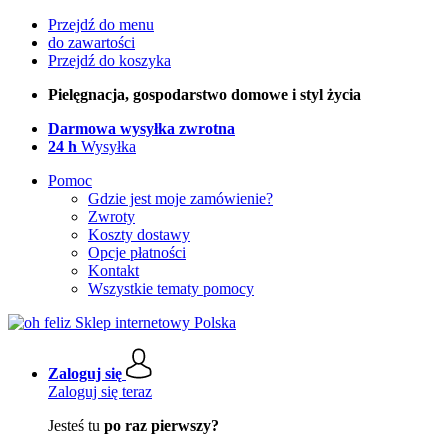
Przejdź do menu
do zawartości
Przejdź do koszyka
Pielęgnacja, gospodarstwo domowe i styl życia
Darmowa wysyłka zwrotna
24 h
Wysyłka
Pomoc
Gdzie jest moje zamówienie?
Zwroty
Koszty dostawy
Opcje płatności
Kontakt
Wszystkie tematy pomocy
Zaloguj się
Zaloguj się teraz
Jesteś tu
po raz pierwszy?