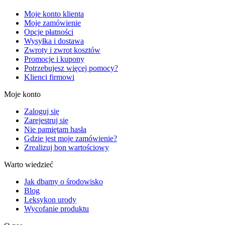
Moje konto klienta
Moje zamówienie
Opcje płatności
Wysyłka i dostawa
Zwroty i zwrot kosztów
Promocje i kupony
Potrzebujesz więcej pomocy?
Klienci firmowi
Moje konto
Zaloguj się
Zarejestruj się
Nie pamiętam hasła
Gdzie jest moje zamówienie?
Zrealizuj bon wartościowy
Warto wiedzieć
Jak dbamy o środowisko
Blog
Leksykon urody
Wycofanie produktu