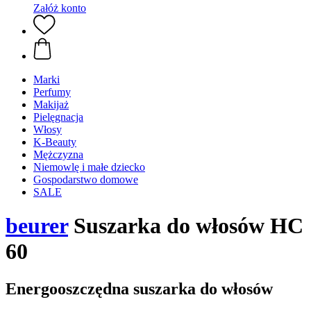
Załóż konto
Marki
Perfumy
Makijaż
Pielęgnacja
Włosy
K-Beauty
Mężczyzna
Niemowlę i małe dziecko
Gospodarstwo domowe
SALE
beurer
Suszarka do włosów HC
60
Energooszczędna suszarka do włosów