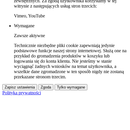
zewnętrznych. Za zgodą użytkownika korzystamy w tej
witrynie z następujących usług stron trzecich:
Vimeo, YouTube
Wymagane
Zawsze aktywne
Technicznie niezbędne pliki cookie zapewniają jedynie
podstawowe funkcje naszej strony internetowej. Służą one na
przykład do gromadzenia produktów w koszyku lub
logowania się do konta klienta. Nie jesteśmy w stanie
wyciągnąć żadnych wniosków na temat użytkownika, a
wszelkie dane zgromadzone w ten sposób nigdy nie zostaną
przekazane stronom trzecim.
Zapisz ustawienia
Zgoda
Tylko wymagane
Polityka prywatności