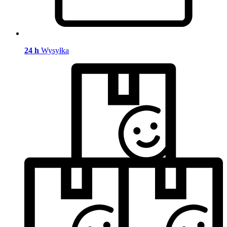
24 h
Wysyłka