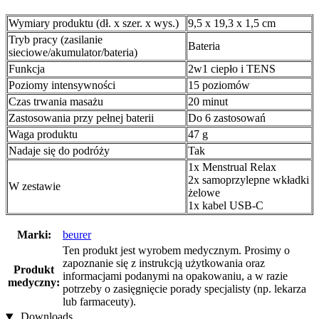
Wymiary produktu (dł. x szer. x wys.)
9,5 x 19,3 x 1,5 cm
Tryb pracy (zasilanie
Bateria
sieciowe/akumulator/bateria)
Funkcja
2w1 ciepło i TENS
Poziomy intensywności
15 poziomów
Czas trwania masażu
20 minut
Zastosowania przy pełnej baterii
Do 6 zastosowań
Waga produktu
47 g
Nadaje się do podróży
Tak
1x Menstrual Relax
2x samoprzylepne wkładki
W zestawie
żelowe
1x kabel USB-C
Marki:
beurer
Ten produkt jest wyrobem medycznym. Prosimy o
zapoznanie się z instrukcją użytkowania oraz
Produkt
informacjami podanymi na opakowaniu, a w razie
medyczny:
potrzeby o zasięgnięcie porady specjalisty (np. lekarza
lub farmaceuty).
Downloads