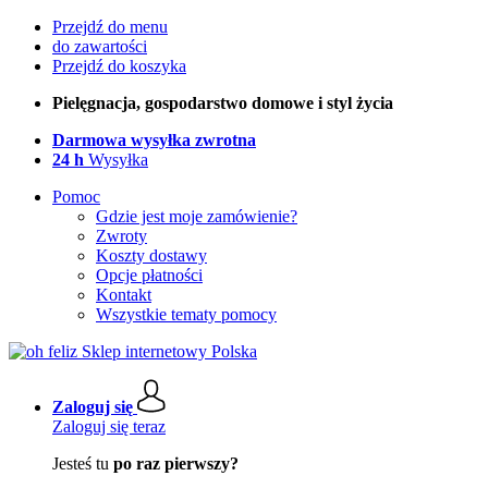
Przejdź do menu
do zawartości
Przejdź do koszyka
Pielęgnacja, gospodarstwo domowe i styl życia
Darmowa wysyłka zwrotna
24 h
Wysyłka
Pomoc
Gdzie jest moje zamówienie?
Zwroty
Koszty dostawy
Opcje płatności
Kontakt
Wszystkie tematy pomocy
Zaloguj się
Zaloguj się teraz
Jesteś tu
po raz pierwszy?