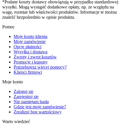
*Podane koszty dostawy obowiązują w przypadku standardowej
wysyłki. Mogą wystąpić dodatkowe opłaty, np. ze względu na
wagę, rozmiar lub właściwości produktów. Informacje te można
znaleźć bezpośrednio w opisie produktu.
Pomoc
Moje konto klienta
Moje zamówienie
Opcje płatności
Wysyłka i dostawa
Zwroty i zwrot kosztów
Promocje i kupony
Potrzebujesz więcej pomocy?
Klienci firmowi
Moje konto
Zaloguj się
Zarejestruj się
Nie pamiętam hasła
Gdzie jest moje zamówienie?
Zrealizuj bon wartościowy
Warto wiedzieć