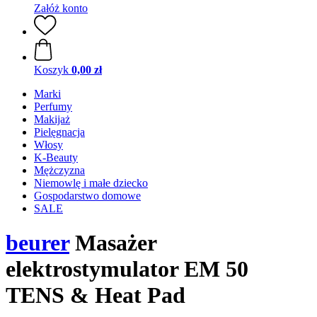
Załóż konto
Koszyk
0,00 zł
Marki
Perfumy
Makijaż
Pielęgnacja
Włosy
K-Beauty
Mężczyzna
Niemowlę i małe dziecko
Gospodarstwo domowe
SALE
beurer
Masażer
elektrostymulator EM 50
TENS & Heat Pad