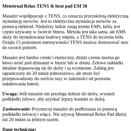
Menstrual Relax TENS & heat pad EM 50
Masażer współpracuje z TENS, co oznacza przezskórną elektryczną
stymulację nerwów. Jest to elektryczna stymulacja nerwów za
pomocą elektrod. Niektórzy ludzie znają termin EMS, który jest
często używany w świecie fitness. Metoda jest taka sama, ale EMS
służy do stymulowania budowy mięśni, a TENS do leczenia bólu.
Dzięki 15 poziomom intensywności TENS możesz dostosować moc
do swoich potrzeb.
Masażer jest bardzo cienki i elastyczny, dzięki czemu można go
łatwo nosić pod dżinsami w biurze lub w domu. Żelowe nakładki
idealnie dopasowują się do skóry i są wymienne. Zabieg jest
ograniczony do 20 minut jednorazowo, ale może być
przeprowadzony do sześciu razy w zależności od poziomu
naładowania baterii.
Uwaga:
Jeśli masażer nie przylega dobrze do skóry, wymień
podkładki żelowe, aby uzyskać lepszy kontakt ze skórą.
Zastosowanie:
Przymocuj masażer do podbrzusza za pomocą
podkładki żelowej i włącz. Nie używaj Menstrual Relax Pad dłużej
niż 20 minut za jednym razem.
Dane techniczne: