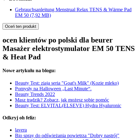
Gebrauchsanleitung Menstrual Relax TENS & Wärme Pad
EM 50
(7,92 MB)
Oceń ten produkt
ocen klientów po polski dla beurer
Masażer elektrostymulator EM 50 TENS
& Heat Pad
Nowe artykułu na blogu:
Beauty Test: ziaja seria "Goat's Milk" (Kozie mleko)
Pomysły na Halloween „Last Minute“.
Beauty Trends 2022
Masz trądzik? Zobacz, jak możesz sobie pomóc
Beauty Test: ELVITAL(ELSEVE) Hydra Hyaluronic
Odkryj oh feliz:
lavera
Bio spray do odświeżania powietrza "Dobry nastrój"