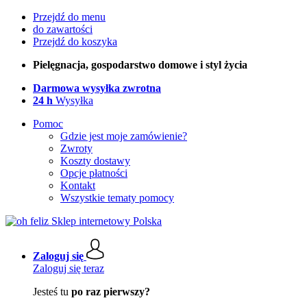
Przejdź do menu
do zawartości
Przejdź do koszyka
Pielęgnacja, gospodarstwo domowe i styl życia
Darmowa wysyłka zwrotna
24 h
Wysyłka
Pomoc
Gdzie jest moje zamówienie?
Zwroty
Koszty dostawy
Opcje płatności
Kontakt
Wszystkie tematy pomocy
Zaloguj się
Zaloguj się teraz
Jesteś tu
po raz pierwszy?