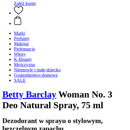
Załóż konto
Marki
Perfumy
Makijaż
Pielęgnacja
Włosy
K-Beauty
Mężczyzna
Niemowlę i małe dziecko
Gospodarstwo domowe
SALE
Betty Barclay
Woman No. 3
Deo Natural Spray, 75 ml
Dezodorant w sprayu o stylowym,
bezczelnym zapachu