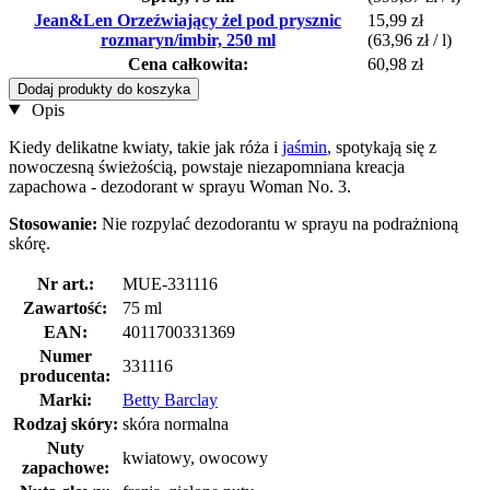
Jean&Len Orzeźwiający żel pod prysznic
15,99 zł
rozmaryn/imbir, 250 ml
(63,96 zł / l)
Cena całkowita:
60,98 zł
Dodaj produkty do koszyka
Opis
Kiedy delikatne kwiaty, takie jak róża i
jaśmin
, spotykają się z
nowoczesną świeżością, powstaje niezapomniana kreacja
zapachowa - dezodorant w sprayu Woman No. 3.
Stosowanie:
Nie rozpylać dezodorantu w sprayu na podrażnioną
skórę.
Nr art.:
MUE-331116
Zawartość:
75 ml
EAN:
4011700331369
Numer
331116
producenta:
Marki:
Betty Barclay
Rodzaj skóry:
skóra normalna
Nuty
kwiatowy, owocowy
zapachowe: