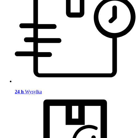
24 h
Wysyłka