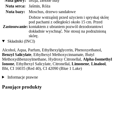
Nuta głowy:
frezja, zielone nuty
Nuta serca:
Jaśmin, Róża
Nuta bazy:
Moschus, drzewo sandałowe
Dobrze wstrząśnij przed użyciem i spryskaj skórę
pod pachami z odległości około 15 cm. Przed
Zastosowanie:
kontaktem z ubraniem pozwól dezodorantowi
dokładnie wyschnąć. Nie stosuj na podrażnioną
skórę.
Składniki (INCI)
Alcohol, Aqua, Parfum, Ethylhexylglycerin, Phenoxyethanol,
Benzyl Salicylate
, Ethylhexyl Methoxycinnamate, Butyl
Methoxydibenzoylmethane, Hydroxy Citronellal,
Alpha-Isomethyl
Ionone
, Ethylhexyl Salicylate, Citronellal,
Limonene
,
Linalool
,
Bht, CI 16035 (Red 40), CI 42090 (Blue 1 Lake)
Informacje prawne
Pasujące produkty